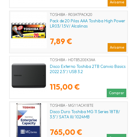
Avísame
TOSHIBA - R03ATPACK20
Pack de 20 Pilas AAA Toshiba High Power
LR03/ 1.5V/ Alcalinas
7,89 €
Avísame
TOSHIBA - HDTB520EK3AA
Disco Externo Toshiba 2TB Canvio Basics
2022 2.5"/ USB 3.2
115,00 €
Comprar
TOSHIBA - MG11ACA18TE
Disco Duro Toshiba MG 11 Series 18TB/
3.5"/ SATA III/ 1024MB
765,00 €