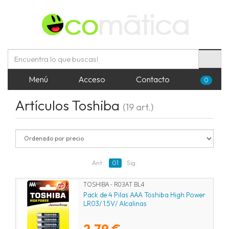
Menú
Acceso
Contacto
0
Artículos Toshiba
(19 art.)
Ant.
01
Sig.
TOSHIBA - R03AT BL4
Pack de 4 Pilas AAA Toshiba High Power
LR03/ 1.5V/ Alcalinas
2,79 €