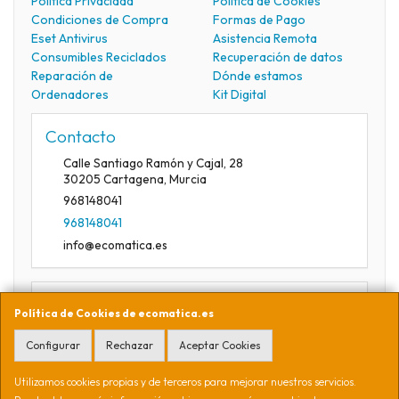
Política Privacidad
Política de Cookies
Condiciones de Compra
Formas de Pago
Eset Antivirus
Asistencia Remota
Consumibles Reciclados
Recuperación de datos
Reparación de
Dónde estamos
Ordenadores
Kit Digital
Contacto
Calle Santiago Ramón y Cajal, 28
30205
Cartagena
,
Murcia
968148041
968148041
info@ecomatica.es
Horario
Política de Cookies de ecomatica.es
09:30-13:30
Configurar
Rechazar
Aceptar Cookies
Utilizamos cookies propias y de terceros para mejorar nuestros servicios.