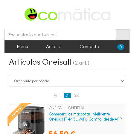
Menú
Acceso
Contacto
0
Artículos Oneisall
(2 art.)
Ant.
01
Sig.
Destacado
ONEISALL - ONEIF1M
Comedero de mascotas Inteligente
Oneisall F1-M 3L WiFi/ Control desde APP
56,50 €