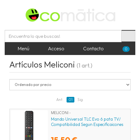
Menú
Acceso
Contacto
0
Artículos Meliconi
(1 art.)
Ant.
01
Sig.
MELICONI -
Mando Universal TLC Evo 6 pata TV/
Compatibilidad Segun Especificaicones
15,50 €