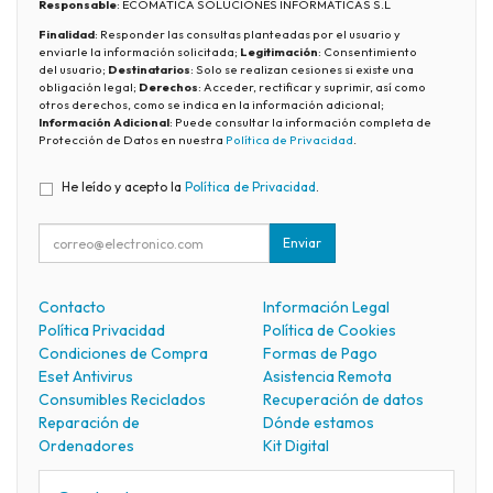
Responsable
: ECOMATICA SOLUCIONES INFORMÁTICAS S.L
Finalidad
: Responder las consultas planteadas por el usuario y
enviarle la información solicitada;
Legitimación
: Consentimiento
del usuario;
Destinatarios
: Solo se realizan cesiones si existe una
obligación legal;
Derechos
: Acceder, rectificar y suprimir, así como
otros derechos, como se indica en la información adicional;
Información Adicional
: Puede consultar la información completa de
Protección de Datos en nuestra
Política de Privacidad
.
He leído y acepto la
Política de Privacidad
.
Enviar
Contacto
Información Legal
Política Privacidad
Política de Cookies
Condiciones de Compra
Formas de Pago
Eset Antivirus
Asistencia Remota
Consumibles Reciclados
Recuperación de datos
Reparación de
Dónde estamos
Ordenadores
Kit Digital