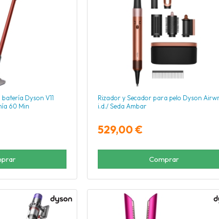
 batería Dyson V11
Rizador y Secador para pelo Dyson Airw
mía 60 Min
i.d./ Seda Ambar
529,00 €
prar
Comprar