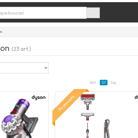
ON
son
(23 art.)
Ant.
01
Sig.
Destacado