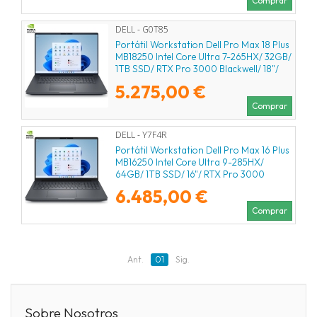
Comprar
DELL - G0T85
Portátil Workstation Dell Pro Max 18 Plus
MB18250 Intel Core Ultra 7-265HX/ 32GB/
1TB SSD/ RTX Pro 3000 Blackwell/ 18"/
Win11 Pro
5.275,00 €
Comprar
DELL - Y7F4R
Portátil Workstation Dell Pro Max 16 Plus
MB16250 Intel Core Ultra 9-285HX/
64GB/ 1TB SSD/ 16"/ RTX Pro 3000
Blackwell/ Win11 Pro
6.485,00 €
Comprar
Ant.
01
Sig.
Sobre Nosotros