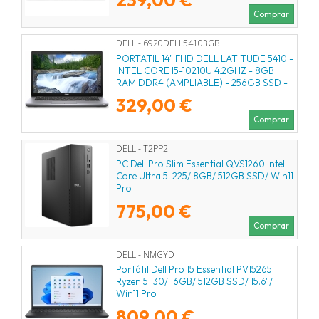
WINDOWS 11 PRO -
REACONDICIONADO, 3 AÑOS DE
Comprar
GARANTIA
DELL - 6920DELL54103GB
PORTATIL 14" FHD DELL LATITUDE 5410 -
INTEL CORE I5-10210U 4.2GHZ - 8GB
RAM DDR4 (AMPLIABLE) - 256GB SSD -
USB 3.2/C - WIFI 6 - BT - WEBCAM -
329,00 €
WINDOWS 11 PRO -
REACONDICIONADO, 3 AÑOS DE
Comprar
GARANTIA
DELL - T2PP2
PC Dell Pro Slim Essential QVS1260 Intel
Core Ultra 5-225/ 8GB/ 512GB SSD/ Win11
Pro
775,00 €
Comprar
DELL - NMGYD
Portátil Dell Pro 15 Essential PV15265
Ryzen 5 130/ 16GB/ 512GB SSD/ 15.6"/
Win11 Pro
809,00 €