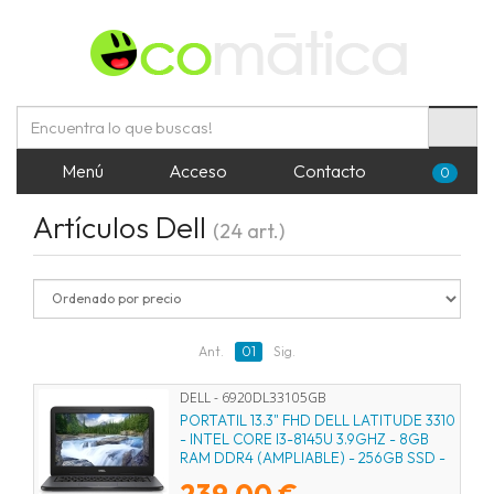
Menú
Acceso
Contacto
0
Artículos Dell
(24 art.)
Ant.
01
Sig.
DELL - 6920DL33105GB
PORTATIL 13.3" FHD DELL LATITUDE 3310
- INTEL CORE I3-8145U 3.9GHZ - 8GB
RAM DDR4 (AMPLIABLE) - 256GB SSD -
USB 3.1/C - WIFI 5 - BT - WEBCAM -
239,00 €