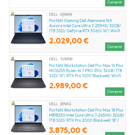
Comprar
DELL - 0J6WW
Portátil Gaming Dell Alienware 16X
Aurora Intel Core Ultra 7-255HX/ 32GB/
1TB SSD/ GeForce RTX 5060/ 16"/ Win11
2.029,00 €
Comprar
DELL - 5VMN8
Portátil Workstation Dell Pro Max 16 Plus
MC16255 Ryzen AI 7 PRO 350/ 32GB/ 1TB
SSD/ 16"/ RTX Pro 1000 Blackwell/ Win11
Pro
2.989,00 €
Comprar
DELL - J8NKG
Portátil Workstation Dell Pro Max 18 Plus
MB18250 Intel Core Ultra 7-265HX/ 32GB/
1TB SSD/ RTX Pro 2000 Blackwell/ 18"/
Win11 Pro
3.875,00 €