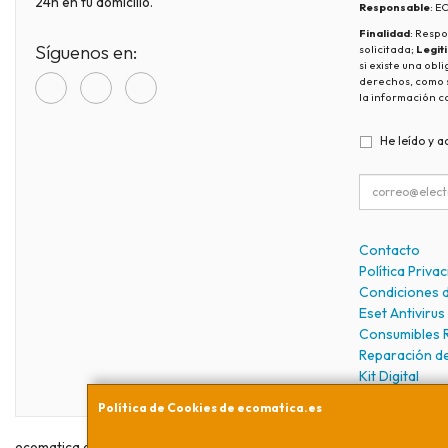
24h en tu domicilio.
Responsable
: 
Finalidad
: Respo
Síguenos en:
solicitada;
Legit
si existe una obl
derechos, como s
la información c
He leído y a
Contacto
Política Priva
Condiciones 
Eset Antivirus
Consumibles 
Reparación d
Kit Digital
Política de Cookies de ecomatica.es
ecomatica.es © 2026