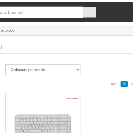
TECLADOS
.)
Ant.
01
S