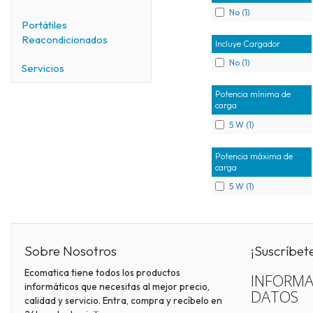
No (1)
Portátiles
Reacondicionados
Incluye Cargador
No (1)
Servicios
Potencia mínima de
carga
5 W (1)
Potencia máxima de
carga
5 W (1)
Sobre Nosotros
¡Suscríbet
Ecomatica tiene todos los productos
INFORMA
informáticos que necesitas al mejor precio,
DATOS
calidad y servicio. Entra, compra y recíbelo en