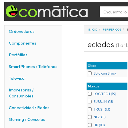
INICIO
PERIFÉRICOS
Ordenadores
Teclados
Componentes
(1 art
Portátiles
Stock
SmartPhones / Teléfonos
Solo con Stock
Televisor
Marcas
Impresoras /
LOGITECH (19)
Consumibles
SUBBLIM (18)
Conectividad / Redes
TRUST (13)
NGS (11)
Gaming / Consolas
HP (10)