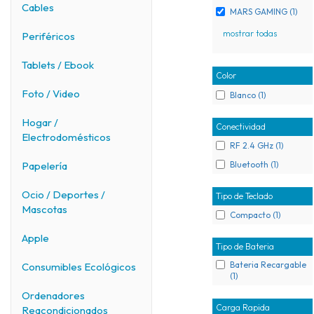
Cables
MARS GAMING (1)
mostrar todas
Periféricos
Tablets / Ebook
Color
Foto / Video
Blanco (1)
Hogar /
Conectividad
Electrodomésticos
RF 2.4 GHz (1)
Bluetooth (1)
Papelería
Ocio / Deportes /
Tipo de Teclado
Mascotas
Compacto (1)
Apple
Tipo de Bateria
Bateria Recargable
Consumibles Ecológicos
(1)
Ordenadores
Carga Rapida
Reacondicionados