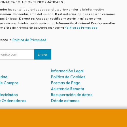
ECOMATICA SOLUCIONES INFORMÁTICAS S.L
nder las consultas planteadas por el usuario y enviarle la información
imación
: Consentimiento del usuario;
Destinatarios
: Solo se realizan cesiones
igación legal;
Derechos
: Acceder, rectificar y suprimir, así como otros
e indica en la información adicional;
Información Adicional
: Puede consultar
ompleta de Protección de Datos en nuestra
Política de Privacidad
.
cepto la
Política de Privacidad
.
Enviar
Información Legal
cidad
Política de Cookies
de Compra
Formas de Pago
Asistencia Remota
Reciclados
Recuperación de datos
e Ordenadores
Dónde estamos