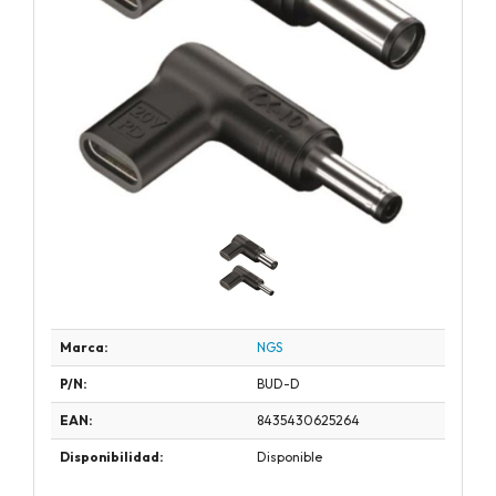
Marca:
NGS
P/N:
BUD-D
EAN:
8435430625264
Disponibilidad:
Disponible