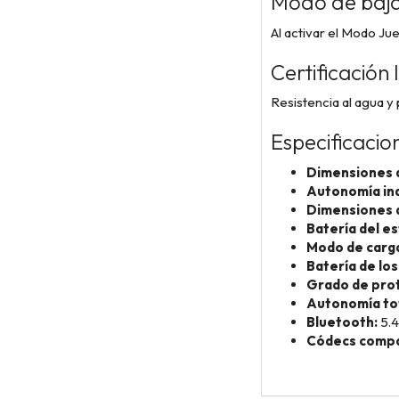
Modo de baja
Al activar el Modo Jue
Certificación 
Resistencia al agua y
Especificacio
Dimensiones d
Autonomía ind
Dimensiones d
Batería del e
Modo de carg
Batería de los
Grado de prot
Autonomía tot
Bluetooth:
5.4
Códecs compa