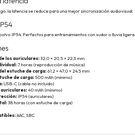
 latencia
go, la latencia se reduce para una mejor sincronización audiovisual.
IP54
 polvo IP54. Perfectos para entrenamientos con sudor o lluvia ligera
nes
e los auriculares:
32,0 × 20,5 × 22,3 mm
ividual:
7 horas (reproducción de música)
el estuche de carga:
61,2 × 47,0 × 24,5 mm
stuche de carga:
500 mAh (mínimo)
a:
USB-C (cable no incluido)
 auriculares:
40 mAh (mínimo)
ección:
IP54 (auriculares)
al:
38 horas (con estuche de carga)
tibles:
AAC, SBC