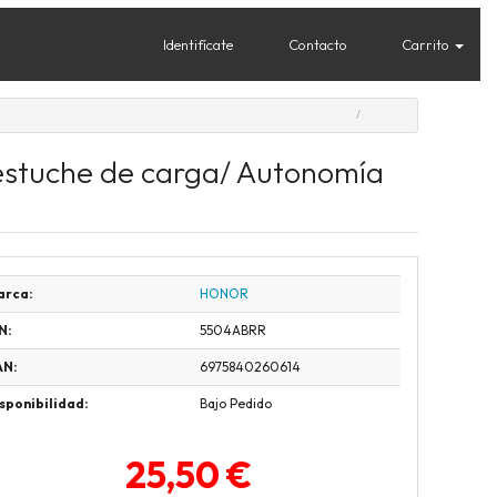
Identifícate
Contacto
Carrito
 estuche de carga/ Autonomía
arca:
HONOR
N:
5504ABRR
AN:
6975840260614
sponibilidad:
Bajo Pedido
25,50 €