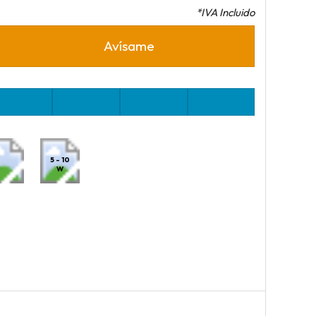
*IVA Incluido
Avísame
5 - 10
W