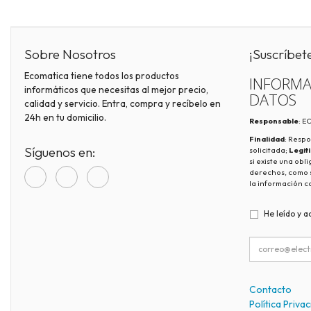
Sobre Nosotros
¡Suscríbet
Ecomatica tiene todos los productos
INFORMA
informáticos que necesitas al mejor precio,
DATOS
calidad y servicio. Entra, compra y recíbelo en
24h en tu domicilio.
Responsable
: 
Finalidad
: Respo
Síguenos en:
solicitada;
Legit
si existe una obl
derechos, como s
la información c
He leído y a
Contacto
Política Priva