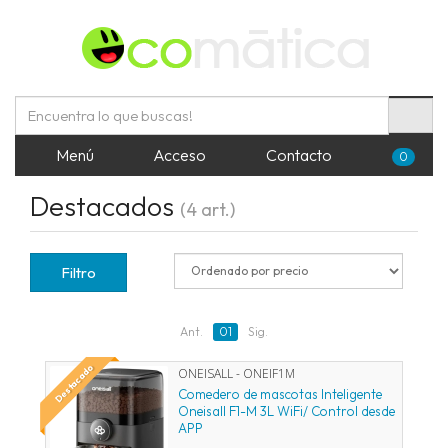
Menú
Acceso
Contacto
0
Destacados
(4 art.)
Filtro
Ant.
01
Sig.
Destacado
ONEISALL - ONEIF1M
Comedero de mascotas Inteligente
Oneisall F1-M 3L WiFi/ Control desde
APP