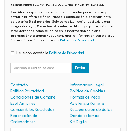
Responsable
: ECOMATICA SOLUCIONES INFORMÁTICAS S.L
Finalidad
: Responder las consultas planteadas por el usuario y
enviarle la información solicitada;
Legitimación
: Consentimiento
del usuario;
Destinatarios
: Solo se realizan cesiones si existe una
obligación legal;
Derechos
: Acceder, rectificar y suprimir, así como
otros derechos, como se indica en la información adicional;
Información Adicional
: Puede consultar la información completa de
Protección de Datos en nuestra
Política de Privacidad
.
He leído y acepto la
Política de Privacidad
.
Enviar
Contacto
Información Legal
Política Privacidad
Política de Cookies
Condiciones de Compra
Formas de Pago
Eset Antivirus
Asistencia Remota
Consumibles Reciclados
Recuperación de datos
Reparación de
Dónde estamos
Ordenadores
Kit Digital