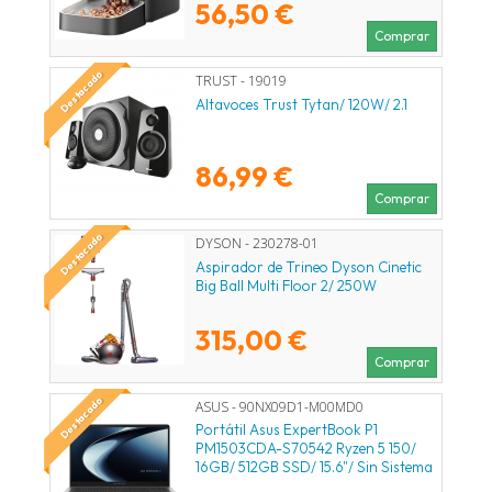
56,50 €
Comprar
Destacado
TRUST - 19019
Altavoces Trust Tytan/ 120W/ 2.1
86,99 €
Comprar
Destacado
DYSON - 230278-01
Aspirador de Trineo Dyson Cinetic
Big Ball Multi Floor 2/ 250W
315,00 €
Comprar
Destacado
ASUS - 90NX09D1-M00MD0
Portátil Asus ExpertBook P1
PM1503CDA-S70542 Ryzen 5 150/
16GB/ 512GB SSD/ 15.6"/ Sin Sistema
Operativo