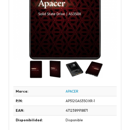
Marca:
APACER
P/N:
AP512GAS350XR-1
EAN:
4712389918871
Disponibilidad:
Disponible