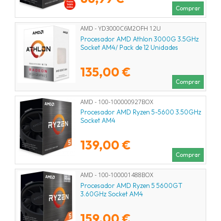
Comprar
AMD - YD3000C6M2OFH 12U
Procesador AMD Athlon 3000G 3.5GHz
Socket AM4/ Pack de 12 Unidades
135,00 €
Comprar
AMD - 100-100000927BOX
Procesador AMD Ryzen 5-5600 3.50GHz
Socket AM4
139,00 €
Comprar
AMD - 100-100001488BOX
Procesador AMD Ryzen 5 5600GT
3.60GHz Socket AM4
159,00 €