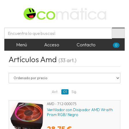
Menú
Acceso
Contacto
0
Artículos Amd
(33 art.)
Ant.
01
Sig.
AMD - 712-000075
Ventilador con Disipador AMD Wraith
Prism RGB/ Negro
28,75 €