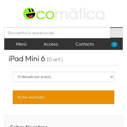
Menú
Acceso
Contacto
0
iPad Mini 6
(0 art.)
No hay resultados.