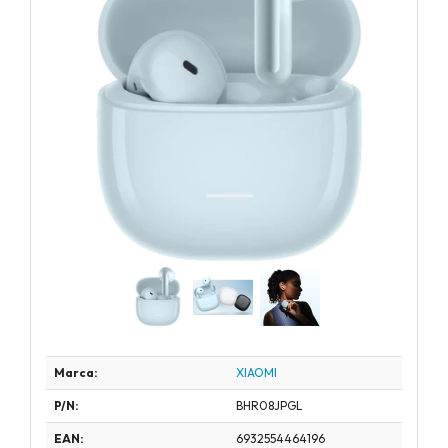
Marca:
XIAOMI
P/N:
BHR08JPGL
EAN:
6932554464196