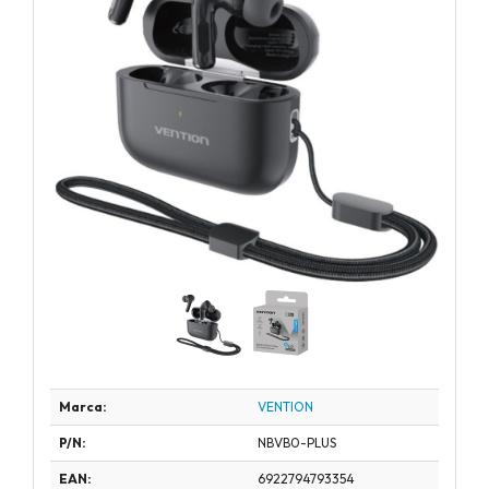
Marca:
VENTION
P/N:
NBVB0-PLUS
EAN:
6922794793354