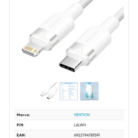
Marca:
VENTION
P/N:
LALWH
EAN:
6922794783591