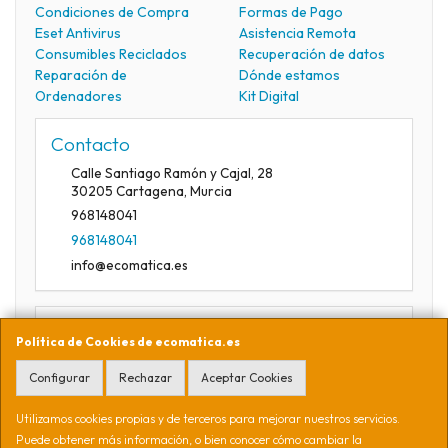
Condiciones de Compra
Formas de Pago
Eset Antivirus
Asistencia Remota
Consumibles Reciclados
Recuperación de datos
Reparación de
Dónde estamos
Ordenadores
Kit Digital
Contacto
Calle Santiago Ramón y Cajal, 28
30205
Cartagena
,
Murcia
968148041
968148041
info@ecomatica.es
Horario
Política de Cookies de ecomatica.es
09:30-13:30
Configurar
Rechazar
Aceptar Cookies
Utilizamos cookies propias y de terceros para mejorar nuestros servicios.
Ecomática Soluciones Informáticas S.L. CIF B16941254. Calle
Puede obtener más información, o bien conocer cómo cambiar la