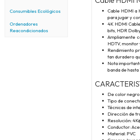
Cable HDMI 
Cable HDMI a H
Consumibles Ecológicos
para jugar y co
4K HDMI Cable 
Ordenadores
bits, HDR Dolby
Reacondicionados
Ampliamente co
HDTV, monitor 
Rendimiento pr
tan duradero qu
Nota importante
banda de hasta
CARACTERIS
De color negro
Tipo de conect
Técnicas de int
Dirección de t
Resolución: 
Conductor: Ace
Material: PVC