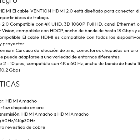
Negro
DMI El cable VENTION HDMI 2.0 está diseñado para conectar dis
mpartir ideas de trabajo.
2.0 Compatible con 4K UHD, 3D 1080P Full HD, canal Ethernet, ca
 Vision, compatible con HDCP, ancho de banda de hasta 18 Gbps y 
mpatible El cable HDMI es compatible con todos los dispositivo
y proyector.
emium Carcasa de aleación de zinc, conectores chapados en oro y c
e puede adaptarse a una variedad de entornos diferentes.
 2 - 10 pies, compatible con 4K a 60 Hz, ancho de banda de hasta 1
 10,2 Gbps
TICAS
or: HDMI A macho
erfaz: chapado en oro
ransmisión: HDMI A macho a HDMI A macho
4K@60Hz/4K@30Hz
ro revestido de cobre