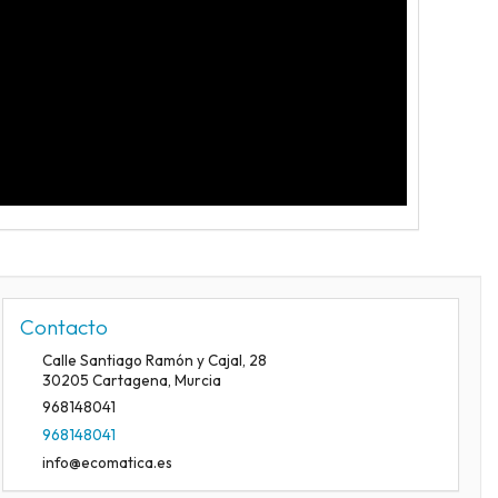
Contacto
Calle Santiago Ramón y Cajal, 28
30205
Cartagena
,
Murcia
968148041
968148041
info@ecomatica.es