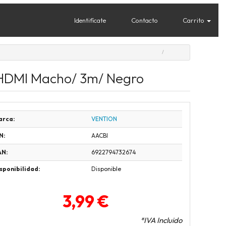
Identifícate
Contacto
Carrito
 HDMI Macho/ 3m/ Negro
arca:
VENTION
N:
AACBI
AN:
6922794732674
sponibilidad:
Disponible
3,99 €
*IVA Incluido