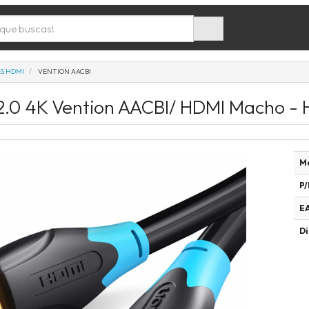
S HDMI
VENTION AACBI
2.0 4K Vention AACBI/ HDMI Macho -
M
P/
E
Di