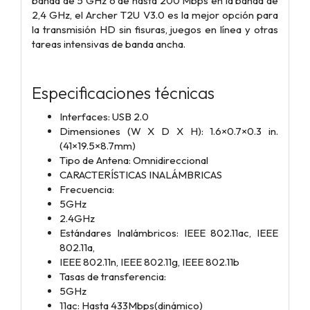
banda de 5 GHz o de hasta 200 Mbps en la banda de
2,4 GHz, el Archer T2U V3.0 es la mejor opción para
la transmisión HD sin fisuras, juegos en línea y otras
tareas intensivas de banda ancha.
Especificaciones técnicas
Interfaces: USB 2.0
Dimensiones (W X D X H): 1.6×0.7×0.3 in.
(41×19.5×8.7mm)
Tipo de Antena: Omnidireccional
CARACTERÍSTICAS INALÁMBRICAS
Frecuencia:
5GHz
2.4GHz
Estándares Inalámbricos: IEEE 802.11ac, IEEE
802.11a,
IEEE 802.11n, IEEE 802.11g, IEEE 802.11b
Tasas de transferencia:
5GHz
11ac: Hasta 433Mbps(dinámico)