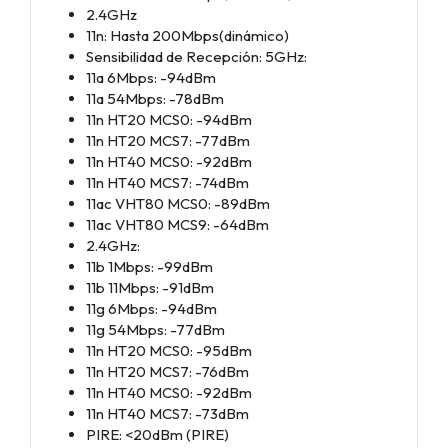
2.4GHz
11n: Hasta 200Mbps(dinámico)
Sensibilidad de Recepción: 5GHz:
11a 6Mbps: -94dBm
11a 54Mbps: -78dBm
11n HT20 MCS0: -94dBm
11n HT20 MCS7: -77dBm
11n HT40 MCS0: -92dBm
11n HT40 MCS7: -74dBm
11ac VHT80 MCS0: -89dBm
11ac VHT80 MCS9: -64dBm
2.4GHz:
11b 1Mbps: -99dBm
11b 11Mbps: -91dBm
11g 6Mbps: -94dBm
11g 54Mbps: -77dBm
11n HT20 MCS0: -95dBm
11n HT20 MCS7: -76dBm
11n HT40 MCS0: -92dBm
11n HT40 MCS7: -73dBm
PIRE: <20dBm (PIRE)