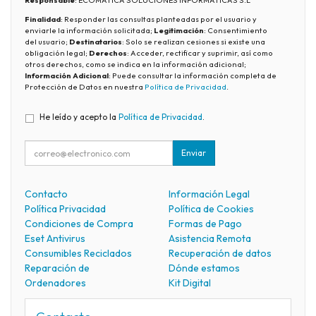
Responsable
: ECOMATICA SOLUCIONES INFORMÁTICAS S.L
Finalidad
: Responder las consultas planteadas por el usuario y
enviarle la información solicitada;
Legitimación
: Consentimiento
del usuario;
Destinatarios
: Solo se realizan cesiones si existe una
obligación legal;
Derechos
: Acceder, rectificar y suprimir, así como
otros derechos, como se indica en la información adicional;
Información Adicional
: Puede consultar la información completa de
Protección de Datos en nuestra
Política de Privacidad
.
He leído y acepto la
Política de Privacidad
.
Enviar
Contacto
Información Legal
Política Privacidad
Política de Cookies
Condiciones de Compra
Formas de Pago
Eset Antivirus
Asistencia Remota
Consumibles Reciclados
Recuperación de datos
Reparación de
Dónde estamos
Ordenadores
Kit Digital