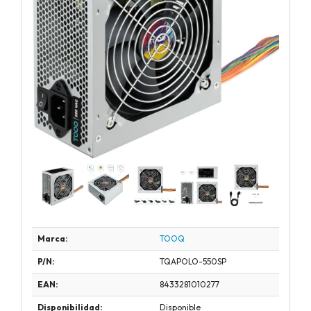
Marca:
TOOQ
P/N:
TQAPOLO-550SP
EAN:
8433281010277
Disponibilidad:
Disponible