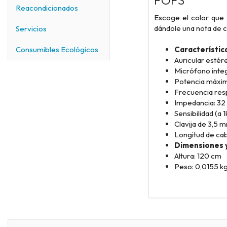
POPS
Reacondicionados
Escoge el color que 
dándole una nota de c
Servicios
Característic
Consumibles Ecológicos
Auricular estér
Micrófono inte
Potencia máxim
Frecuencia res
Impedancia: 32
Sensibilidad (a
Clavija de 3,5 
Longitud de cabl
Dimensiones 
Altura: 120 cm
Peso: 0,0155 k