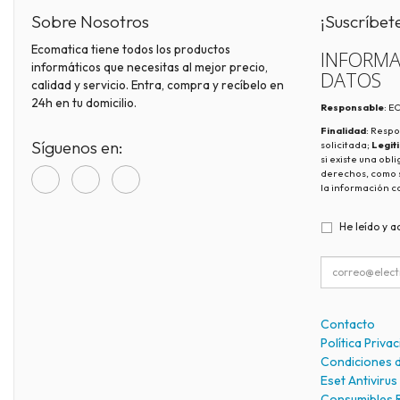
Sobre Nosotros
¡Suscríbet
Ecomatica tiene todos los productos
INFORMA
informáticos que necesitas al mejor precio,
DATOS
calidad y servicio. Entra, compra y recíbelo en
24h en tu domicilio.
Responsable
: 
Finalidad
: Respo
Síguenos en:
solicitada;
Legit
si existe una obl
derechos, como s
la información c
He leído y a
Contacto
Política Priva
Condiciones 
Eset Antivirus
Consumibles 