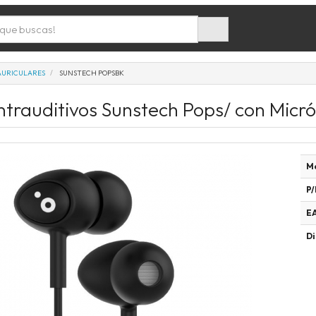
AURICULARES
SUNSTECH POPSBK
Intrauditivos Sunstech Pops/ con Micr
M
P/
E
Di