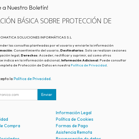
e a Nuestro Boletín!
CIÓN BÁSICA SOBRE PROTECCIÓN DE
ECOMATICA SOLUCIONES INFORMÁTICAS S.L
nder las consultas planteadas por el usuario y enviarle la información
imación
: Consentimiento del usuario;
Destinatarios
: Solo se realizan cesiones
igación legal;
Derechos
: Acceder, rectificar y suprimir, así como otros
e indica en la información adicional;
Información Adicional
: Puede consultar
ompleta de Protección de Datos en nuestra
Política de Privacidad
.
cepto la
Política de Privacidad
.
Enviar
Información Legal
cidad
Política de Cookies
de Compra
Formas de Pago
Asistencia Remota
Reciclados
Recuperación de datos