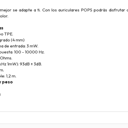
mejor se adapte a ti. Con los auriculares POPS podrás disfrutar 
olor.
as
eo TPE.
grado (4 mm)
a de entrada: 3 mW.
puesta: 100 - 10000 Hz.
 Ohms.
 1kHz 1mW): 93dB ± 3dB.
mm.
e: 1,2 m.
y peso
g