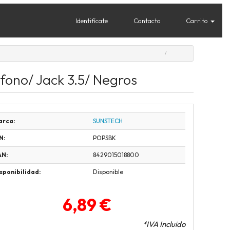
Identifícate
Contacto
Carrito
ófono/ Jack 3.5/ Negros
arca:
SUNSTECH
N:
POPSBK
AN:
8429015018800
sponibilidad:
Disponible
6,89 €
*IVA Incluido