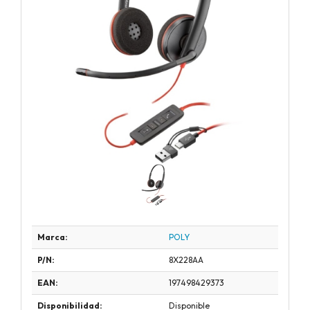
Marca:
POLY
P/N:
8X228AA
EAN:
197498429373
Disponibilidad:
Disponible