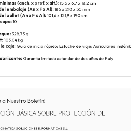
nimas (anch. x prof. x alt.):
15,5 x 6,7 x 18,2 cm
l embalaje (An x F x Al):
186 x 210 x 55 mm
l pallet (An x F x Al):
101,6 x 121,9 x 190 cm
capa:
10
aque:
328,73 g
t:
103,04 kg
la caja:
Guía de inicio rápido; Estuche de viaje; Auriculares inal
fabricante:
Garantía limitada estándar de dos años de Poly
e a Nuestro Boletín!
CIÓN BÁSICA SOBRE PROTECCIÓN DE
ECOMATICA SOLUCIONES INFORMÁTICAS S.L