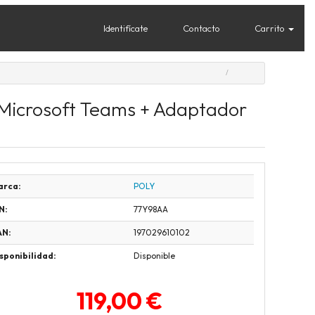
Identifícate
Contacto
Carrito
 Microsoft Teams + Adaptador
arca:
POLY
N:
77Y98AA
AN:
197029610102
sponibilidad:
Disponible
119,00 €