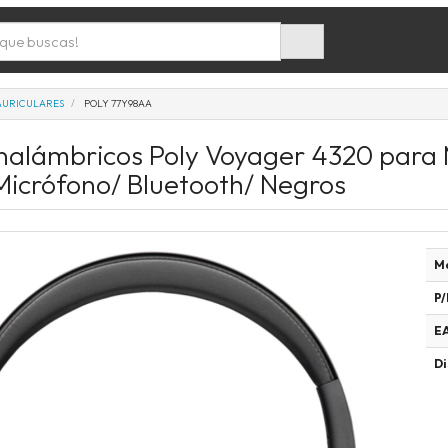
AURICULARES
POLY 77Y98AA
Inalámbricos Poly Voyager 4320 para
icrófono/ Bluetooth/ Negros
M
P/
E
Di