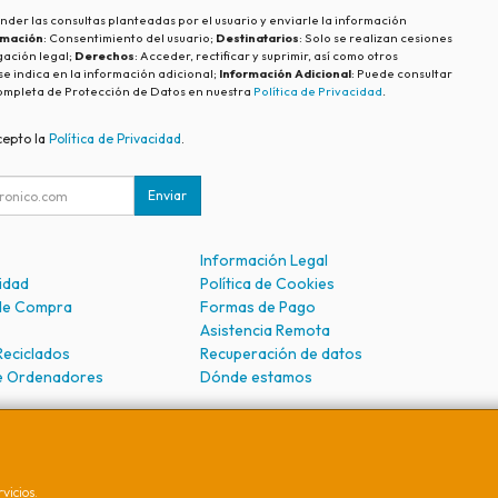
nder las consultas planteadas por el usuario y enviarle la información
imación
: Consentimiento del usuario;
Destinatarios
: Solo se realizan cesiones
igación legal;
Derechos
: Acceder, rectificar y suprimir, así como otros
e indica en la información adicional;
Información Adicional
: Puede consultar
ompleta de Protección de Datos en nuestra
Política de Privacidad
.
cepto la
Política de Privacidad
.
Enviar
Información Legal
cidad
Política de Cookies
de Compra
Formas de Pago
Asistencia Remota
Reciclados
Recuperación de datos
e Ordenadores
Dónde estamos
vicios.