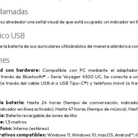
 llamadas
 su alrededor una señal visual de que está ocupado: un indicador en
ico USB
de la batería de sus auriculares utilizándolos de manera alámbrica c
nes
ad con hardware:
Compatible con PC mediante el adaptador
través de Bluetooth® - Serie Voyager 4300 UC; Se conecta a un te
C (a través del cable USB-A o USB Tipo-C®) y teléfono móvil (a t
a batería:
Hasta 24 horas (tiempo de conversación, indicador
ndicador en línea activado); Hasta 47 horas (tiempo de música); Has
a:
Batería recargable de iones de litio
e:
1,5 metros
fono:
Interno (estéreo)
ativos compatibles:
Windows 11; Windows 10; macOS; Android™; 