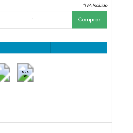
*IVA Incluido
Comprar
5 - 5
W