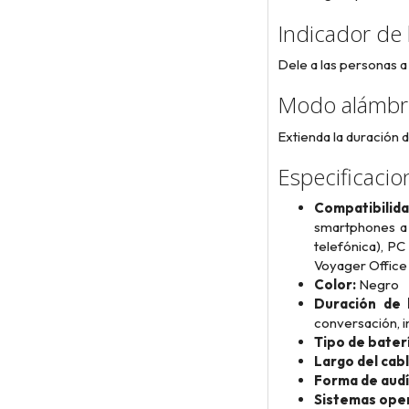
Indicador de
Dele a las personas a
Modo alámbr
Extienda la duración 
Especificacio
Compatibilid
smartphones a 
telefónica), P
Voyager Office
Color:
Negro
Duración de l
conversación, i
Tipo de baterí
Largo del cabl
Forma de audí
Sistemas oper