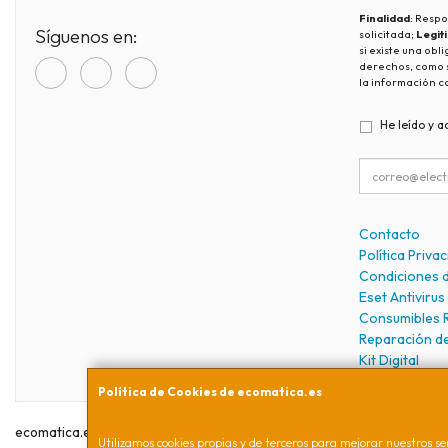
Finalidad
: Respo
Síguenos en:
solicitada;
Legit
si existe una obl
derechos, como s
la información c
He leído y a
Contacto
Política Priva
Condiciones 
Eset Antivirus
Consumibles 
Reparación d
Kit Digital
Política de Cookies de ecomatica.es
ecomatica.es © 2026
Utilizamos cookies propias y de terceros para mejorar nuestros ser