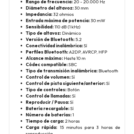
Rango de frecuencia:
20 - 20.000 Hz
Diámetro del altavoz:
30 mm
Impedancia:
32 ohmios
Entrada máxima de potencia:
30 mW
Sensibilidad:
110 dB (1 kHz)
Tipo de altavoz:
Dinámico
Versión de Bluetooth:
5.2
Conectividad inalámbrica:
Sí
Perfiles Bluetooth:
A2DP, AVRCP, HFP
Alcance máximo:
Hasta 10 m
Códec compatible:
SBC
Tipo de transmisión inalámbrica:
Bluetooth
Control de volumen:
Sí
Control de pista siguiente/anterior:
Sí
Tipo de controles:
Botón
Control de llamadas:
Sí
Reproducir / Pausa:
Sí
Batería recargable:
Sí
Número de baterías:
1
Tiempo de carga:
2 horas
Carga rápida:
15 minutos para 3 horas de
reproducción