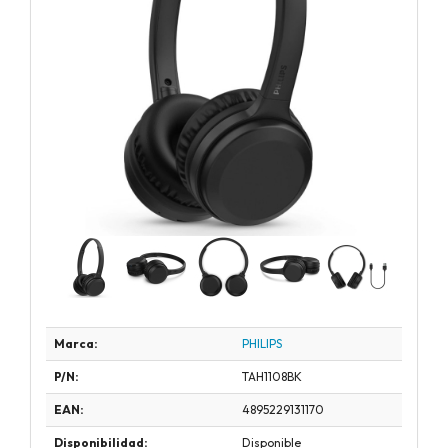
Marca:
PHILIPS
P/N:
TAH1108BK
EAN:
4895229131170
Disponibilidad:
Disponible