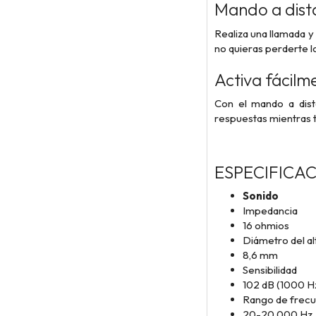
Mando a dista
Realiza una llamada y
no quieras perderte 
Activa fácilm
Con el mando a dista
respuestas mientras t
ESPECIFICA
Sonido
Impedancia
16 ohmios
Diámetro del a
8,6 mm
Sensibilidad
102 dB (1000 H
Rango de frecu
20-20 000 Hz