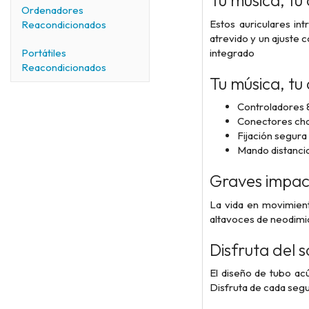
Tu música, tu 
Ordenadores
Estos auriculares in
Reacondicionados
atrevido y un ajuste c
integrado
Portátiles
Reacondicionados
Tu música, tu 
Controladores 
Conectores ch
Fijación segura
Mando distancia 
Graves impact
La vida en movimient
altavoces de neodimi
Disfruta del 
El diseño de tubo ac
Disfruta de cada segu