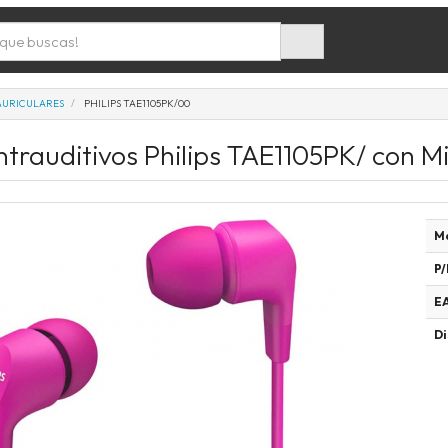
AURICULARES
PHILIPS TAE1105PK/00
ntrauditivos Philips TAE1105PK/ con M
M
P/
E
Di