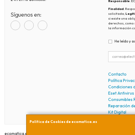
Responsable
: 
Finalidad
: Respo
Síguenos en:
solicitada;
Legit
si existe una obl
derechos, como s
la información c
He leído y a
Contacto
Política Priva
Condiciones 
Eset Antivirus
Consumibles 
Reparación d
Kit Digital
Política de Cookies de ecomatica.es
ecomatica.es © 2026