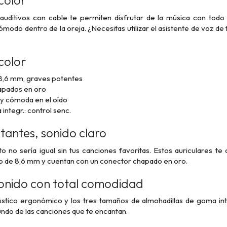
color
trauditivos con cable te permiten disfrutar de la música con todo
ómodo dentro de la oreja. ¿Necesitas utilizar el asistente de voz de
color
8,6 mm, graves potentes
apados en oro
 y cómoda en el oído
integr.: control senc.
antes, sonido claro
o no sería igual sin tus canciones favoritas. Estos auriculares 
o de 8,6 mm y cuentan con un conector chapado en oro.
sonido con total comodidad
ústico ergonómico y los tres tamaños de almohadillas de goma int
ndo de las canciones que te encantan.