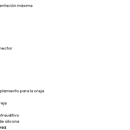
mentación máxima
nector
o
plamiento para la oreja
reja
ntrauditivo
de silicona
voz