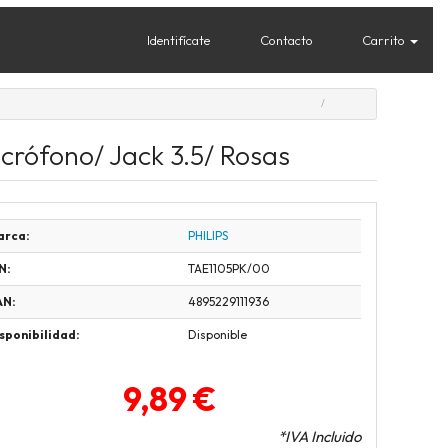
Identifícate
Contacto
Carrito
icrófono/ Jack 3.5/ Rosas
arca:
PHILIPS
N:
TAE1105PK/00
AN:
4895229111936
sponibilidad:
Disponible
9,89 €
*IVA Incluido