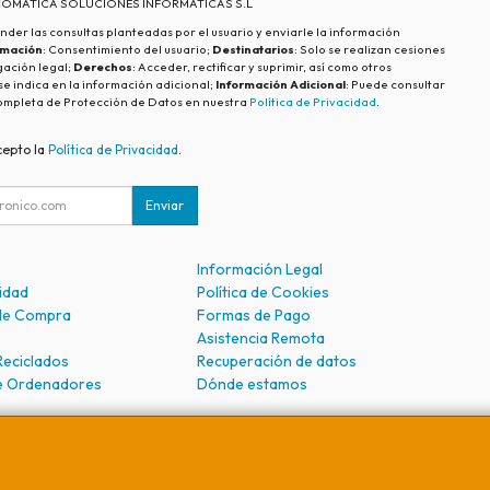
ECOMATICA SOLUCIONES INFORMÁTICAS S.L
nder las consultas planteadas por el usuario y enviarle la información
imación
: Consentimiento del usuario;
Destinatarios
: Solo se realizan cesiones
igación legal;
Derechos
: Acceder, rectificar y suprimir, así como otros
e indica en la información adicional;
Información Adicional
: Puede consultar
ompleta de Protección de Datos en nuestra
Política de Privacidad
.
cepto la
Política de Privacidad
.
Enviar
Información Legal
cidad
Política de Cookies
de Compra
Formas de Pago
Asistencia Remota
Reciclados
Recuperación de datos
e Ordenadores
Dónde estamos