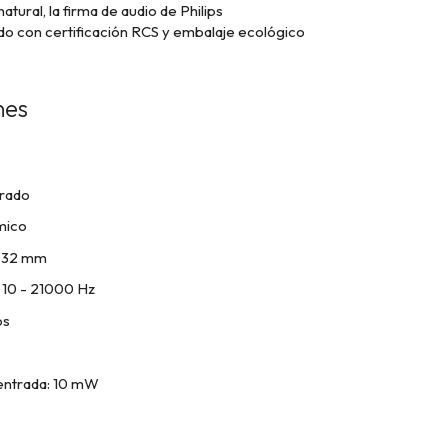
natural, la firma de audio de Philips
ado con certificación RCS y embalaje ecológico
nes
rrado
mico
: 32 mm
 10 - 21000 Hz
os
entrada: 10 mW