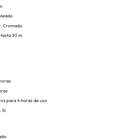
mm
bleado
r: Cromado
 Hasta 30 m
horas
oras
tos para 4 horas de uso
 Sí
rado