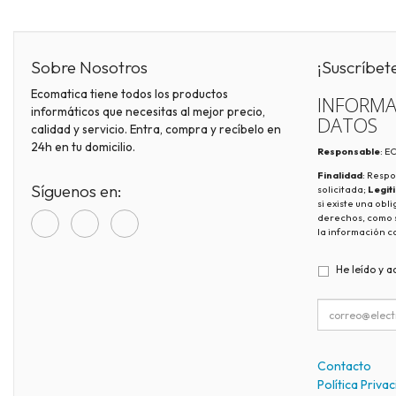
Sobre Nosotros
¡Suscríbet
Ecomatica tiene todos los productos
INFORMA
informáticos que necesitas al mejor precio,
DATOS
calidad y servicio. Entra, compra y recíbelo en
24h en tu domicilio.
Responsable
: 
Finalidad
: Respo
Síguenos en:
solicitada;
Legit
si existe una obl
derechos, como s
la información c
He leído y a
Contacto
Política Priva