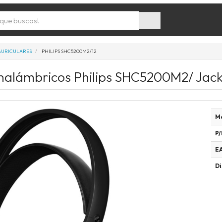
AURICULARES
PHILIPS SHC5200M2/12
Inalámbricos Philips SHC5200M2/ Jack
M
P/
E
Di