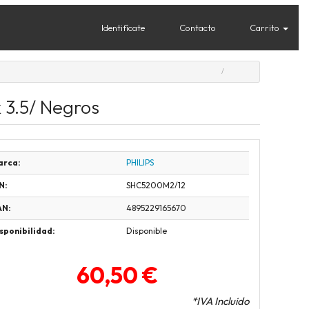
Identifícate
Contacto
Carrito
 3.5/ Negros
arca:
PHILIPS
N:
SHC5200M2/12
AN:
4895229165670
sponibilidad:
Disponible
60,50 €
*IVA Incluido