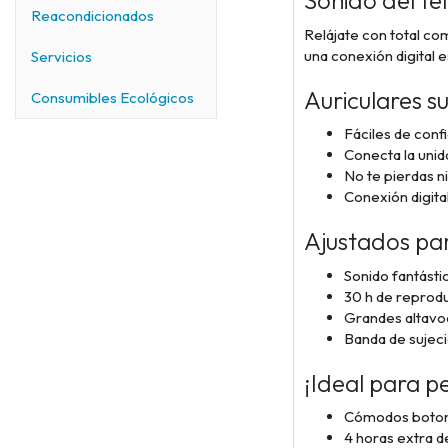
Sonido del tel
Reacondicionados
Relájate con total co
una conexión digital
e
Servicios
Auriculares s
Consumibles Ecológicos
Fáciles de conf
Conecta la unid
No te pierdas n
Conexión digital
Ajustados pa
Sonido fantásti
30 h de reprod
Grandes altavoc
Banda de sujeci
¡Ideal para p
Cómodos botone
4 horas extra d