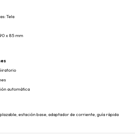
as: Tela
190 x 85 mm
nes
iratorio
nes
ión automática
plazable, estación base, adaptador de corriente, guía rápida