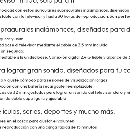
evisor nítido,
solo para ti
modidad con estos auriculares supraaurales inalámbricos,
diseñados 
stable con tu televisor y hasta 30 horas de reproducción. Son perfe
upraaurales inalámbricos, diseñados para d
igurar y usar
ad base al televisor mediante el cable de 3,5 mm incluido
i un segundo.
 estable a la unidad base.
Conexión digital 2,4 G fiable y alcance de
ra lograr gran sonido, diseñados para tu 
co y ajuste cómodo para sesiones de visualización largas
ucción con una batería recargable reemplazable
es de 32 mm ajustados para lograr un sonido del televisor claro y ní
ón de doble capa ligera y ajustable
elículas, series, deportes y mucho más!
s en el casco para ajustar el volumen
e reproducción con una carga rápida de 15 minutos