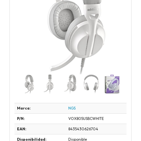
Marca:
NGS
P/N:
VOX805USBCWHITE
EAN:
8435430626704
Disponibilidad:
Disponible