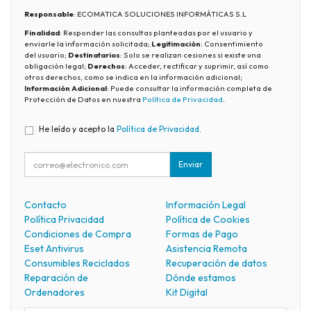
Responsable
: ECOMATICA SOLUCIONES INFORMÁTICAS S.L
Finalidad
: Responder las consultas planteadas por el usuario y
enviarle la información solicitada;
Legitimación
: Consentimiento
del usuario;
Destinatarios
: Solo se realizan cesiones si existe una
obligación legal;
Derechos
: Acceder, rectificar y suprimir, así como
otros derechos, como se indica en la información adicional;
Información Adicional
: Puede consultar la información completa de
Protección de Datos en nuestra
Política de Privacidad
.
He leído y acepto la
Política de Privacidad
.
Enviar
Contacto
Información Legal
Política Privacidad
Política de Cookies
Condiciones de Compra
Formas de Pago
Eset Antivirus
Asistencia Remota
Consumibles Reciclados
Recuperación de datos
Reparación de
Dónde estamos
Ordenadores
Kit Digital