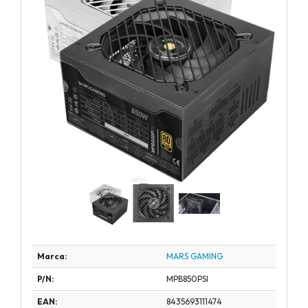
Marca:
MARS GAMING
P/N:
MPB850PSI
EAN:
8435693111474