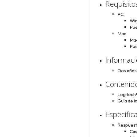
Requisito
PC
Win
Pue
Mac
Mac
Pue
Informaci
Dos años 
Contenido
Logitech
Guía de in
Especific
Respuesta
Cas