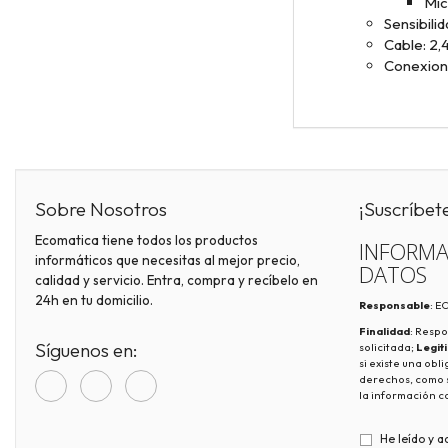
Mic
Sensibili
Cable: 2,
Conexione
Sobre Nosotros
¡Suscríbet
Ecomatica tiene todos los productos
INFORMA
informáticos que necesitas al mejor precio,
DATOS
calidad y servicio. Entra, compra y recíbelo en
24h en tu domicilio.
Responsable
: 
Finalidad
: Respo
Síguenos en:
solicitada;
Legit
si existe una obl
derechos, como s
la información c
He leído y a