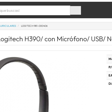
AURICULARES
LOGITECH 981-000406
Logitech H390/ con Micrófono/ USB/ 
M
P/
E
Di