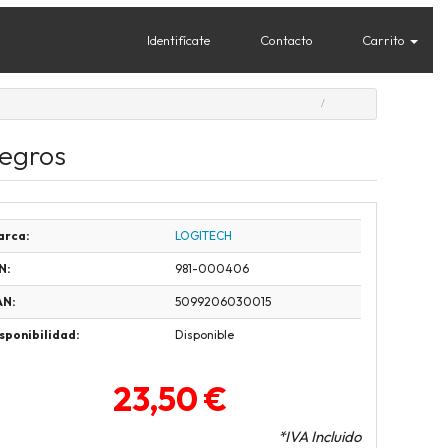
Identifícate
Contacto
Carrito
Negros
arca:
LOGITECH
N:
981-000406
AN:
5099206030015
sponibilidad:
Disponible
23,50 €
*IVA Incluido