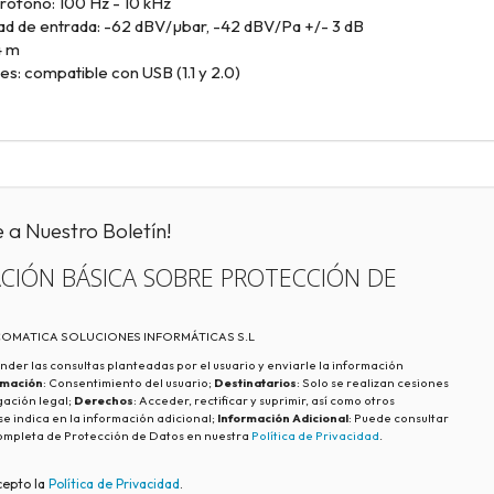
rófono: 100 Hz - 10 kHz
dad de entrada: -62 dBV/µbar, -42 dBV/Pa +/- 3 dB
4 m
s: compatible con USB (1.1 y 2.0)
e a Nuestro Boletín!
CIÓN BÁSICA SOBRE PROTECCIÓN DE
ECOMATICA SOLUCIONES INFORMÁTICAS S.L
nder las consultas planteadas por el usuario y enviarle la información
imación
: Consentimiento del usuario;
Destinatarios
: Solo se realizan cesiones
igación legal;
Derechos
: Acceder, rectificar y suprimir, así como otros
e indica en la información adicional;
Información Adicional
: Puede consultar
ompleta de Protección de Datos en nuestra
Política de Privacidad
.
cepto la
Política de Privacidad
.