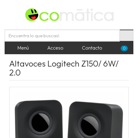
Menú
Acceso
Contacto
0
Altavoces Logitech Z150/ 6W/
2.0