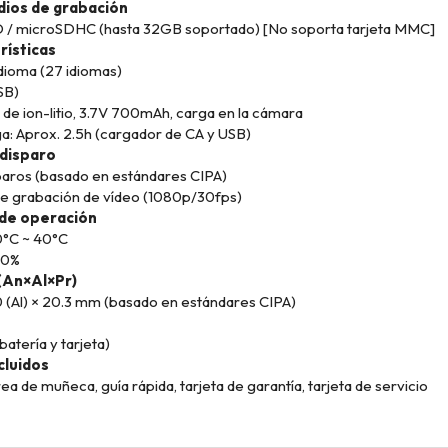
ios de grabación
D / microSDHC (hasta 32GB soportado) [No soporta tarjeta MMC]
rísticas
dioma (27 idiomas)
SB)
a de ion-litio, 3.7V 700mAh, carga en la cámara
a: Aprox. 2.5h (cargador de CA y USB)
disparo
paros (basado en estándares CIPA)
de grabación de vídeo (1080p/30fps)
de operación
0°C ~ 40°C
90%
(An×Al×Pr)
.0 (Al) × 20.3 mm (basado en estándares CIPA)
batería y tarjeta)
cluidos
a de muñeca, guía rápida, tarjeta de garantía, tarjeta de servicio