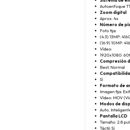
Sistema de e
Autoenfoque T
Zoom digital
Aprox. 4x
Número de píx
Foto fija:
(4:3) 13MP: 41
(16:9) 10MP: 4
Vídeo:
1920x1080: 60f
Compresión d
Best, Normal
Compatibilid
Sí
Formato de a
Imagen fija: Exi
Vídeo: MOV (Víd
Modos de dis
Auto, Inteligent
Pantalla LCD
Tamaño: 2.8 pul
Táctil: Sí