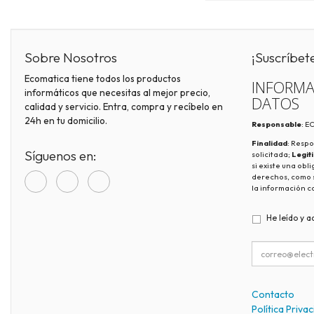
Sobre Nosotros
¡Suscríbet
Ecomatica tiene todos los productos
INFORMA
informáticos que necesitas al mejor precio,
DATOS
calidad y servicio. Entra, compra y recíbelo en
24h en tu domicilio.
Responsable
: 
Finalidad
: Respo
Síguenos en:
solicitada;
Legit
si existe una obl
derechos, como s
la información c
He leído y a
Contacto
Política Priva