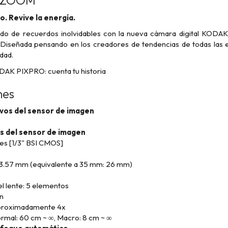
Y ZOOM
. Revive la energía.
o de recuerdos inolvidables con la nueva cámara digital KODAK 
Diseñada pensando en los creadores de tendencias de todas las 
dad.
DAK PIXPRO: cuenta tu historia
nes
ivos del sensor de imagen
es del sensor de imagen
es [1/3" BSI CMOS]
: 3.57 mm (equivalente a 35 mm: 26 mm)
l lente: 5 elementos
n
Aproximadamente 4x
ormal: 60 cm ~ ∞, Macro: 8 cm ~ ∞