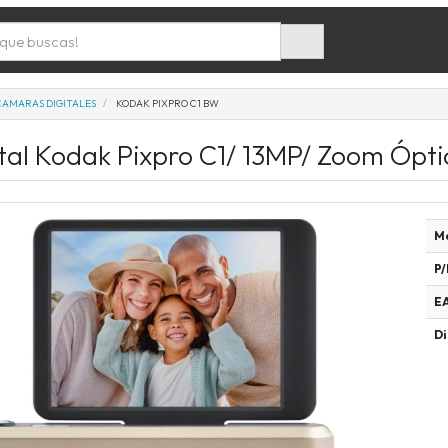
CAMARAS DIGITALES
KODAK PIXPRO C1 BW
al Kodak Pixpro C1/ 13MP/ Zoom Ópti
M
P/
E
Di