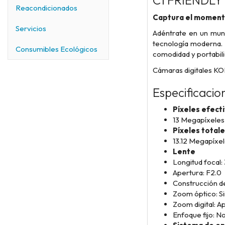
C1 FRIENDL
Reacondicionados
Captura el momento
Servicios
Adéntrate en un mund
tecnología moderna. 
Consumibles Ecológicos
comodidad y portabili
Cámaras digitales KO
Especificacio
Píxeles efect
13 Megapíxeles
Píxeles total
13.12 Megapíxel
Lente
Longitud focal
Apertura: F2.0
Construcción de
Zoom óptico: Si
Zoom digital: 
Enfoque fijo: N