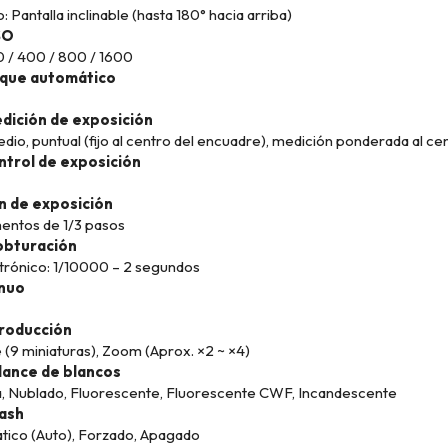
: Pantalla inclinable (hasta 180° hacia arriba)
SO
0 / 400 / 800 / 1600
que automático
dición de exposición
io, puntual (fijo al centro del encuadre), medición ponderada al ce
trol de exposición
 de exposición
entos de 1/3 pasos
obturación
trónico: 1/10000 – 2 segundos
inuo
roducción
ce (9 miniaturas), Zoom (Aprox. ×2 ~ ×4)
lance de blancos
a, Nublado, Fluorescente, Fluorescente CWF, Incandescente
ash
tico (Auto), Forzado, Apagado