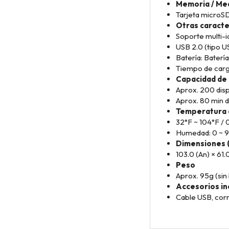
Memoria / Med
Tarjeta microS
Otras caracte
Soporte multi-i
USB 2.0 (tipo U
Batería: Baterí
Tiempo de carg
Capacidad de 
Aprox. 200 dis
Aprox. 80 min 
Temperatura 
32°F ~ 104°F / 
Humedad: 0 ~ 
Dimensiones 
103.0 (An) × 61
Peso
Aprox. 95g (sin 
Accesorios in
Cable USB, corre