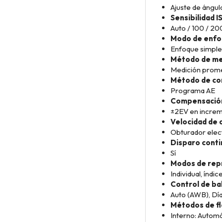
Ajuste de ángulo
Sensibilidad I
Auto / 100 / 20
Modo de enfo
Enfoque simple
Método de me
Medición promed
Método de con
Programa AE
Compensación
±2EV en increm
Velocidad de 
Obturador elec
Disparo cont
Sí
Modos de rep
Individual, índi
Control de ba
Auto (AWB), Dí
Métodos de fl
Interno: Automá