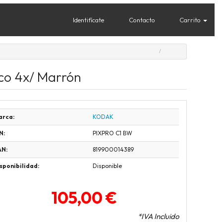
Identifícate
Contacto
Carrito
co 4x/ Marrón
arca:
KODAK
N:
PIXPRO C1 BW
AN:
819900014389
sponibilidad:
Disponible
105,00 €
*IVA Incluido