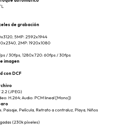
nfoque automático
TL
eles de grabación
60x3120, 5MP: 2592x1944
160x2340, 2MP: 1920x1080
ps / 30fps, 1280x720: 60fps / 30fps
e imagen
ad con DCF
rchivo
f 2.2 (JPEG)
eo: H.264; Audio: PCM lineal [Mono])
paro
e, Paisaje, Película, Retrato a contraluz, Playa, Niños
gadas (230k píxeles)