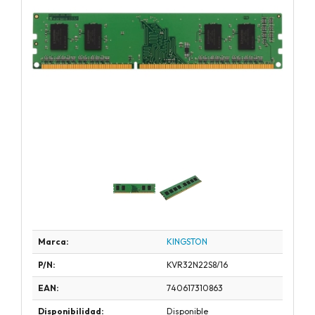
Marca:
KINGSTON
P/N:
KVR32N22S8/16
EAN:
740617310863
Disponibilidad:
Disponible