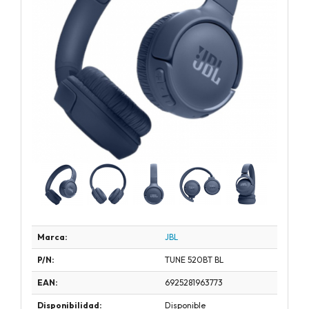
Marca:
JBL
P/N:
TUNE 520BT BL
EAN:
6925281963773
Disponibilidad:
Disponible