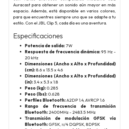
Auracast para obtener un sonido aún mayor en más
espacio. Además, está disponible en varios colores,
para que encuentres siempre uno que se adapte a tu
estilo. Con el JBL Clip 5, cada día es una aventura.
Especificaciones
Potencia de salida:
7W
Respuesta de frecuencia dinámica:
95 Hz -
20 kHz
Dimensiones (Ancho x Alto x Profundidad)
(cm):
8.6 x 13.5 x 4.6
Dimensiones (Ancho x Alto x Profundidad)
(in):
3.4 x 5.3 x 1.8
Peso (kg):
0.285
Peso (lbs):
0.628
Perfiles Bluetooth:
A2DP 1.4, AVRCP 1.6
Rango de frecuencia de transmisión
Bluetooth:
2400MHz - 2483.5 MHz
Transmisión de modulación GFSK vía
Bluetooth:
GFSK, π/4 DQPSK, 8DPSK