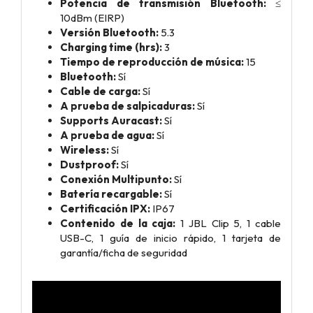
Potencia de transmisión Bluetooth:
≤
10dBm (EIRP)
Versión Bluetooth:
5.3
Charging time (hrs):
3
Tiempo de reproducción de música:
15
Bluetooth:
Sí
Cable de carga:
Sí
A prueba de salpicaduras:
Sí
Supports Auracast:
Sí
A prueba de agua:
Sí
Wireless:
Sí
Dustproof:
Sí
Conexión Multipunto:
Sí
Batería recargable:
Sí
Certificación IPX:
IP67
Contenido de la caja:
1 JBL Clip 5,
1 cable
USB-C,
1 guía de inicio rápido,
1 tarjeta de
garantía/ficha de seguridad