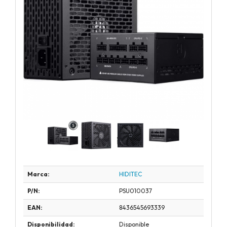
Marca:
HIDITEC
P/N:
PSU010037
EAN:
8436545693339
Disponibilidad:
Disponible