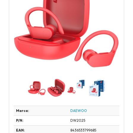
Marca:
DAEWOO
P/N:
DW2025
EAN:
8436533799685