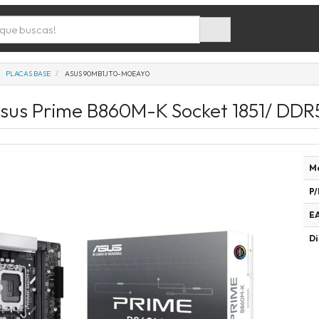
PLACAS BASE
ASUS 90MB1JT0-M0EAY0
sus Prime B860M-K Socket 1851/ DDR5
M
P/
E
Di