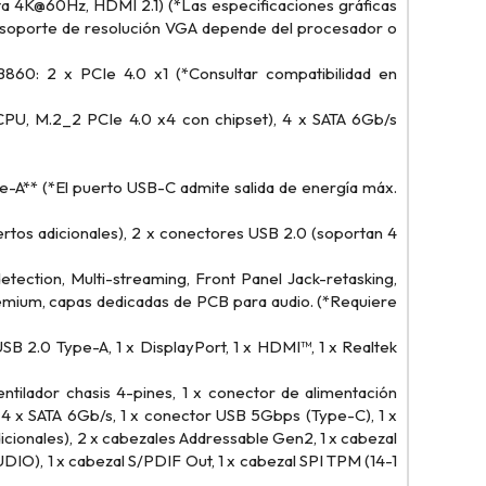
ta 4K@60Hz, HDMI 2.1) (*Las especificaciones gráficas
El soporte de resolución VGA depende del procesador o
 B860: 2 x PCIe 4.0 x1 (*Consultar compatibilidad en
U, M.2_2 PCIe 4.0 x4 con chipset), 4 x SATA 6Gb/s
-A** (*El puerto USB-C admite salida de energía máx.
tos adicionales), 2 x conectores USB 2.0 (soportan 4
tection, Multi-streaming, Front Panel Jack-retasking,
premium, capas dedicadas de PCB para audio. (*Requiere
B 2.0 Type-A, 1 x DisplayPort, 1 x HDMI™, 1 x Realtek
tilador chasis 4-pines, 1 x conector de alimentación
, 4 x SATA 6Gb/s, 1 x conector USB 5Gbps (Type-C), 1 x
cionales), 2 x cabezales Addressable Gen2, 1 x cabezal
DIO), 1 x cabezal S/PDIF Out, 1 x cabezal SPI TPM (14-1