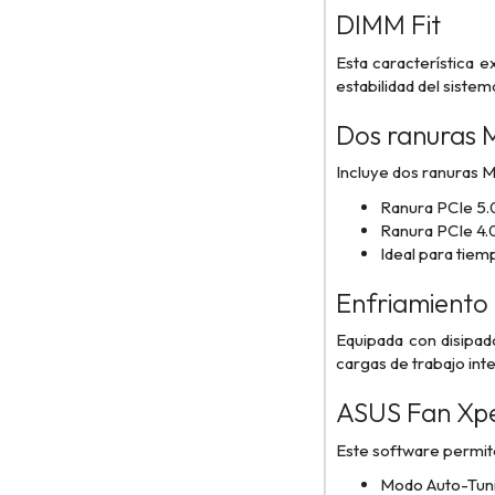
DIMM Fit
Esta característica e
estabilidad del siste
Dos ranuras M
Incluye dos ranuras M
Ranura PCIe 5.0
Ranura PCIe 4.0
Ideal para tiem
Enfriamiento
Equipada con disipado
cargas de trabajo int
ASUS Fan Xpe
Este software permite 
Modo Auto-Tunin