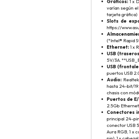
Gráficos:
1 x D
varían según e
tarjeta gráfica)
Slots de expa
https://www.as
Almacenamie
(*Intel® Rapid 
Ethernet:
1 x 
USB (traseros
5V/3A. **USB_
USB (frontale
puertos USB 2.0
Audio:
Realtek 
hasta 24-bit/19
chasis con módul
Puertos de E/
2.5Gb Ethernet,
Conectores i
principal 24-pi
conector USB 5G
Aura RGB, 1 x c
pin), 1 x cabeza