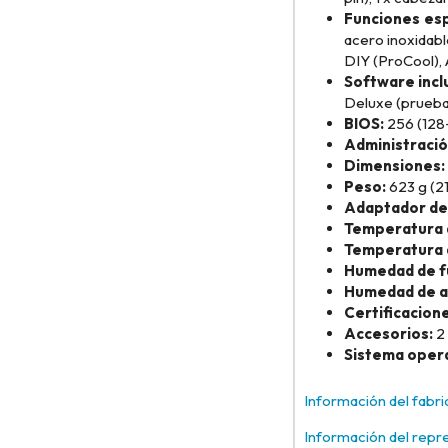
Funciones esp
acero inoxidab
DIY (ProCool),
Software incl
Deluxe (prueba
BIOS:
256 (128
Administració
Dimensiones:
Peso:
623 g (21
Adaptador de 
Temperatura 
Temperatura 
Humedad de f
Humedad de a
Certificacione
Accesorios:
2 
Sistema opera
Información del fabr
Información del repr