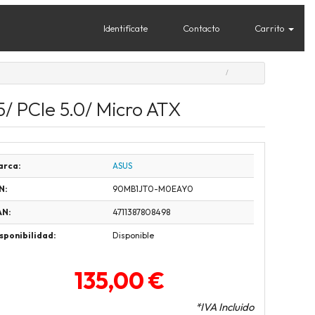
Identifícate
Contacto
Carrito
/ PCIe 5.0/ Micro ATX
arca:
ASUS
N:
90MB1JT0-M0EAY0
AN:
4711387808498
sponibilidad:
Disponible
135,00 €
*IVA Incluido