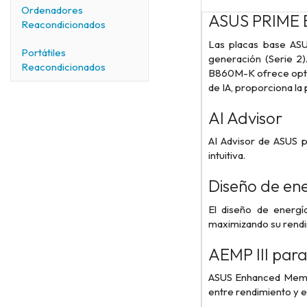
Ordenadores
ASUS PRIME
Reacondicionados
Las placas base ASU
Portátiles
generación (Serie 2)
Reacondicionados
B860M-K ofrece optim
de IA, proporciona la
AI Advisor
AI Advisor de ASUS p
intuitiva.
Diseño de ene
El diseño de energí
maximizando su rendim
AEMP III par
ASUS Enhanced Memory
entre rendimiento y 