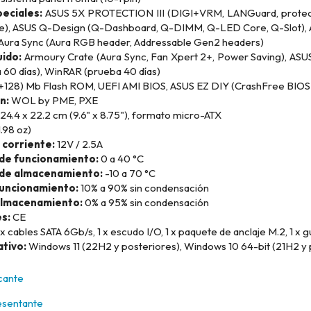
eciales:
ASUS 5X PROTECTION III (DIGI+VRM, LANGuard, protecci
le), ASUS Q-Design (Q-Dashboard, Q-DIMM, Q-LED Core, Q-Slot), A
 Aura Sync (Aura RGB header, Addressable Gen2 headers)
uido:
Armoury Crate (Aura Sync, Fan Xpert 2+, Power Saving), ASU
 60 días), WinRAR (prueba 40 días)
+128) Mb Flash ROM, UEFI AMI BIOS, ASUS EZ DIY (CrashFree BIOS 
n:
WOL by PME, PXE
24.4 x 22.2 cm (9.6" x 8.75"), formato micro-ATX
.98 oz)
corriente:
12V / 2.5A
de funcionamiento:
0 a 40 °C
de almacenamiento:
-10 a 70 °C
uncionamiento:
10% a 90% sin condensación
lmacenamiento:
0% a 95% sin condensación
s:
CE
x cables SATA 6Gb/s, 1 x escudo I/O, 1 x paquete de anclaje M.2, 1 x gu
tivo:
Windows 11 (22H2 y posteriores), Windows 10 64-bit (21H2 y 
icante
esentante