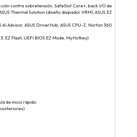
ón contra sobretensión, SafeSlot Core+, back I/O de
SUS Thermal Solution (diseño disipador VRM), ASUS EZ
S AI Advisor, ASUS DriverHub, ASUS CPU-Z, Norton 360
3, EZ Flash, UEFI BIOS EZ Mode, MyHotkey)
ía de inicio rápido
posteriores)