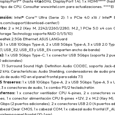
isplayPort** (hasta 4K@60Hz, DisplayPort 1.4), 1 x HDMI™*** (has
l tipo de CPU. Consultar www.intel.com para actualizaciones. ****
nsión:
Intel® Core™ Ultra (Serie 2): 1 x PCIe 4.0 x16 / Intel®
us.com/support/download-center/)
nto:
2 x M.2 (Key M, 2242/2260/2280, M.2_1 PCIe 5.0 x4 con CP
Storage Technology soporta RAID 0/1/5/10)
Realtek 2.5Gb Ethernet, ASUS LANGuard
):
1 x USB 10Gbps Type-A, 2 x USB 5Gbps Type-A, 3 x USB 2.0 Type
E1, USB_E2, USB_E3 y USB_E4 comparten ancho de banda)
s):
1 x USB 5Gbps Type-C, 1 x conector USB 5Gbps (soporta 2 puer
 adicionales)
7.1 Surround Sound High Definition Audio CODEC, soporta Jack-de
2 kHz. Características: Audio Shielding, condensadores de audio 
o de audio HD en el panel frontal para salida 7.1)
S traseros:
1 x USB 10Gbps Type-A, 2 x USB 5Gbps Type-A, 3 x US
 3 x conectores de audio, 1 x combo PS/2 teclado/ratón
nternos:
1 x conector ventilador CPU 4-pines, 2 x conectores ven
nes, 1 x conector alimentación CPU 8-pines +12V, 2 x M.2 (Key M)
bps (2 puertos adicionales), 2 x conectores USB 2.0 (4 puertos adi
abezal Clear CMOS, 1 x cabezal COM, 1 x cabezal audio frontal (F_AU
l sistema panel frontal (10-1 pin)