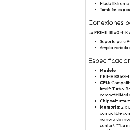
Modo Extreme Qu
También es posi
Conexiones po
La PRIME B860M-K o
Soporte para PC
Amplia varieda
Especificacio
Modelo
PRIME B860M
CPU:
Compatibl
Intel® Turbo B
compatibilidad 
Chipset:
Intel
Memoria:
2 x 
compatible con 
número de módu
center/. **La