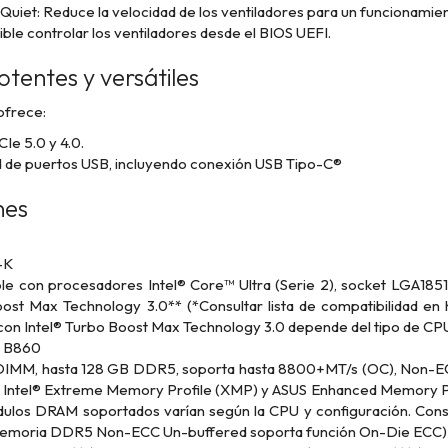
iet: Reduce la velocidad de los ventiladores para un funcionamient
ble controlar los ventiladores desde el BIOS UEFI.
tentes y versátiles
frece:
Ie 5.0 y 4.0.
d de puertos USB, incluyendo conexión USB Tipo-C®
nes
-K
e con procesadores Intel® Core™ Ultra (Serie 2), socket LGA1851
oost Max Technology 3.0** (*Consultar lista de compatibilidad en
con Intel® Turbo Boost Max Technology 3.0 depende del tipo de CP
® B860
DIMM, hasta 128 GB DDR5, soporta hasta 8800+MT/s (OC), Non-ECC
Intel® Extreme Memory Profile (XMP) y ASUS Enhanced Memory Profi
los DRAM soportados varían según la CPU y configuración. Consu
 memoria DDR5 Non-ECC Un-buffered soporta función On-Die ECC)