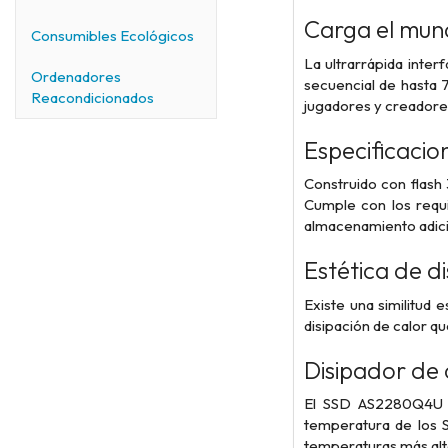
Carga el mund
Consumibles Ecológicos
La ultrarrápida inte
Ordenadores
secuencial de hasta 
Reacondicionados
jugadores y creadore
Especificacio
Construido con flash
Cumple con los requi
almacenamiento adici
Estética de di
Existe una similitud
disipación de calor q
Disipador de 
El SSD AS2280Q4U pr
temperatura de los 
temperaturas más alt