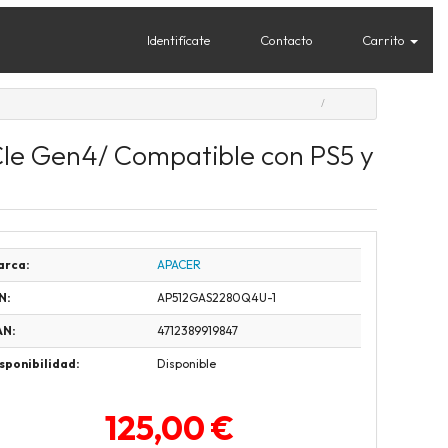
Identifícate
Contacto
Carrito
Ie Gen4/ Compatible con PS5 y
arca:
APACER
N:
AP512GAS2280Q4U-1
AN:
4712389919847
sponibilidad:
Disponible
125,00 €