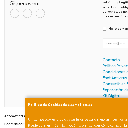
Síguenos en:
solicitada;
Legit
si existe una obl
derechos, como s
la información c
He leído y a
Contacto
Política Priva
Condiciones 
Eset Antivirus
Consumibles 
Reparación d
Kit Digital
Política de Cookies de ecomatica.es
ecomatica.es © 2026
Utilizamos cookies propias y de terceros para mejorar nuestros ser
Ecomática Soluciones Informáticas S.L. CIF B16941254. Calle Santiago
Puede obtener más información, o bien conocer cómo cambiar la 