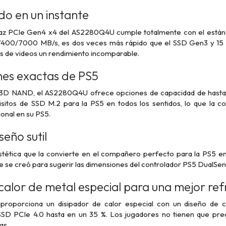
o en un instante
rfaz PCIe Gen4 x4 del AS2280Q4U cumple totalmente con el estánd
7400/7000 MB/s, es dos veces más rápido que el SSD Gen3 y 15 v
s de videos un rendimiento incomparable.
nes exactas de PS5
 3D NAND, el AS2280Q4U ofrece opciones de capacidad de hasta 2
sitos de SSD M.2 para la PS5 en todos los sentidos, lo que la c
onal en su PS5.
seño sutil
 estética que la convierte en el compañero perfecto para la PS5 e
ue se creó para sugerir las dimensiones del controlador PS5 DualSen
calor de metal especial para una mejor ref
oporciona un disipador de calor especial con un diseño de co
SSD PCIe 4.0 hasta en un 35 %. Los jugadores no tienen que pre
as.