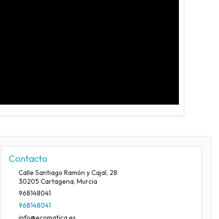
Contacto
Calle Santiago Ramón y Cajal, 28
30205
Cartagena
,
Murcia
968148041
968148041
info@ecomatica.es