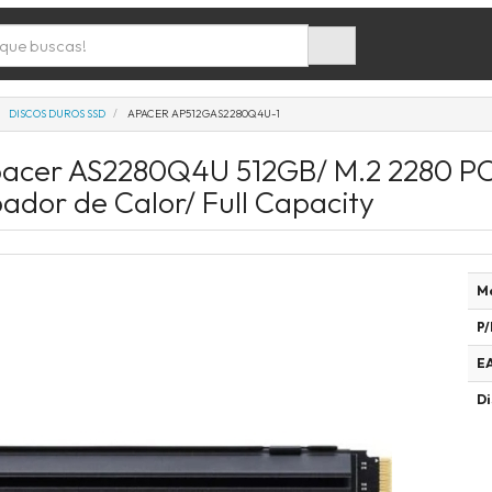
DISCOS DUROS SSD
APACER AP512GAS2280Q4U-1
pacer AS2280Q4U 512GB/ M.2 2280 PC
pador de Calor/ Full Capacity
M
P/
E
Di