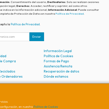
imación
: Consentimiento del usuario;
Destinatarios
: Solo se realizan cesiones
igación legal;
Derechos
: Acceder, rectificar y suprimir, así como otros
e indica en la información adicional;
Información Adicional
: Puede consultar
ompleta de Protección de Datos en nuestra
Política de Privacidad
.
cepto la
Política de Privacidad
.
Enviar
Información Legal
cidad
Política de Cookies
de Compra
Formas de Pago
Asistencia Remota
Reciclados
Recuperación de datos
e Ordenadores
Dónde estamos
vicios.
 Ramón y Cajal, 28, 30205, Cartagena (Murcia), España
configuración, en nuestra
Política de Cookies
.