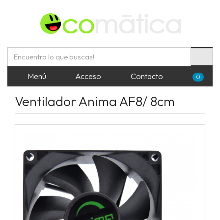
Menú
Acceso
Contacto
0
Ventilador Anima AF8/ 8cm