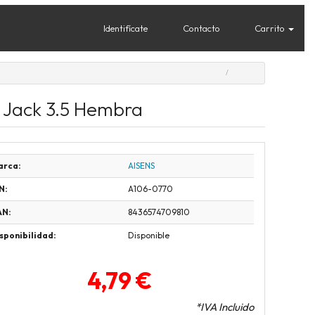
Identifícate
Contacto
Carrito
 Jack 3.5 Hembra
arca:
AISENS
N:
A106-0770
AN:
8436574709810
sponibilidad:
Disponible
4,79 €
*IVA Incluido