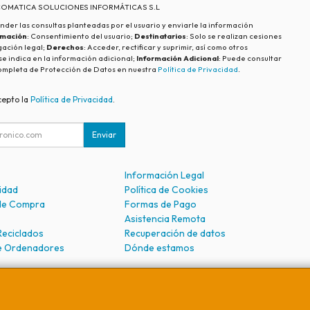
ECOMATICA SOLUCIONES INFORMÁTICAS S.L
nder las consultas planteadas por el usuario y enviarle la información
imación
: Consentimiento del usuario;
Destinatarios
: Solo se realizan cesiones
igación legal;
Derechos
: Acceder, rectificar y suprimir, así como otros
e indica en la información adicional;
Información Adicional
: Puede consultar
ompleta de Protección de Datos en nuestra
Política de Privacidad
.
cepto la
Política de Privacidad
.
Enviar
Información Legal
cidad
Política de Cookies
de Compra
Formas de Pago
Asistencia Remota
Reciclados
Recuperación de datos
e Ordenadores
Dónde estamos