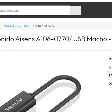
TARJETAS DE SONIDO
AISENS A106-0770
onido Aisens A106-0770/ USB Macho -
M
P/
E
Di