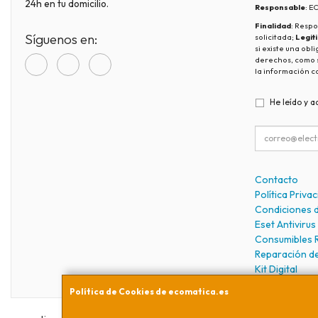
24h en tu domicilio.
Responsable
: 
Finalidad
: Respo
Síguenos en:
solicitada;
Legit
si existe una obl
derechos, como s
la información c
He leído y a
Contacto
Política Priva
Condiciones 
Eset Antivirus
Consumibles 
Reparación d
Kit Digital
Política de Cookies de ecomatica.es