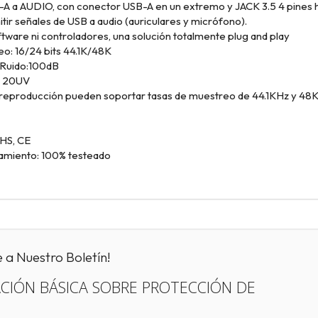
A a AUDIO, con conector USB-A en un extremo y JACK 3.5 4 pines h
tir señales de USB a audio (auriculares y micrófono).
tware ni controladores, una solución totalmente plug and play
o: 16/24 bits 44.1K/48K
/Ruido:100dB
: 20UV
 reproducción pueden soportar tasas de muestreo de 44.1KHz y 48K
HS, CE
namiento: 100% testeado
e a Nuestro Boletín!
CIÓN BÁSICA SOBRE PROTECCIÓN DE