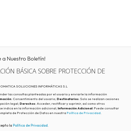
e a Nuestro Boletín!
CIÓN BÁSICA SOBRE PROTECCIÓN DE
ECOMATICA SOLUCIONES INFORMÁTICAS S.L
nder las consultas planteadas por el usuario y enviarle la información
imación
: Consentimiento del usuario;
Destinatarios
: Solo se realizan cesiones
igación legal;
Derechos
: Acceder, rectificar y suprimir, así como otros
e indica en la información adicional;
Información Adicional
: Puede consultar
ompleta de Protección de Datos en nuestra
Política de Privacidad
.
cepto la
Política de Privacidad
.