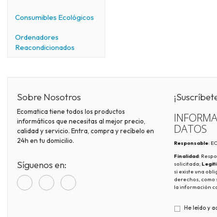
Consumibles Ecológicos
Ordenadores
Reacondicionados
Sobre Nosotros
¡Suscríbet
Ecomatica tiene todos los productos
INFORMA
informáticos que necesitas al mejor precio,
DATOS
calidad y servicio. Entra, compra y recíbelo en
24h en tu domicilio.
Responsable
: 
Finalidad
: Respo
Síguenos en:
solicitada;
Legit
si existe una obl
derechos, como s
la información c
He leído y a