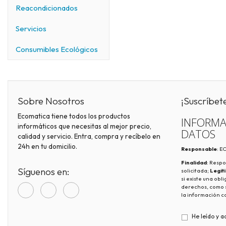
Reacondicionados
Servicios
Consumibles Ecológicos
Sobre Nosotros
¡Suscríbet
Ecomatica tiene todos los productos
INFORMA
informáticos que necesitas al mejor precio,
DATOS
calidad y servicio. Entra, compra y recíbelo en
24h en tu domicilio.
Responsable
: 
Finalidad
: Respo
Síguenos en:
solicitada;
Legit
si existe una obl
derechos, como s
la información c
He leído y a