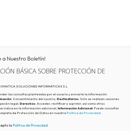
e a Nuestro Boletín!
CIÓN BÁSICA SOBRE PROTECCIÓN DE
ECOMATICA SOLUCIONES INFORMÁTICAS S.L
nder las consultas planteadas por el usuario y enviarle la información
imación
: Consentimiento del usuario;
Destinatarios
: Solo se realizan cesiones
igación legal;
Derechos
: Acceder, rectificar y suprimir, así como otros
e indica en la información adicional;
Información Adicional
: Puede consultar
ompleta de Protección de Datos en nuestra
Política de Privacidad
.
cepto la
Política de Privacidad
.