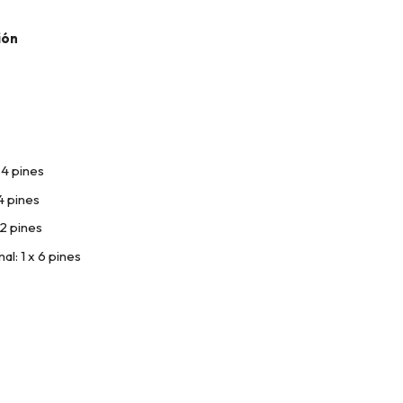
ión
+4 pines
4 pines
2 pines
l: 1 x 6 pines