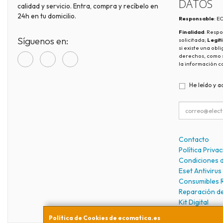
DATOS
calidad y servicio. Entra, compra y recíbelo en
24h en tu domicilio.
Responsable
: 
Finalidad
: Respo
Síguenos en:
solicitada;
Legit
si existe una obl
derechos, como s
la información c
He leído y a
Contacto
Política Priva
Condiciones 
Eset Antivirus
Consumibles 
Reparación d
Kit Digital
Política de Cookies de ecomatica.es