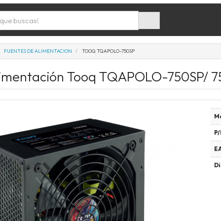
FUENTES DE ALIMENTACION
TOOQ TQAPOLO-750SP
limentación Tooq TQAPOLO-750SP/ 7
M
P/
E
Di