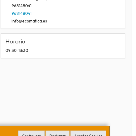
968148041
968148041
info@ecomatica.es
Horario
09:30-13:30
Configurar
Rechazar
Aceptar Cookies