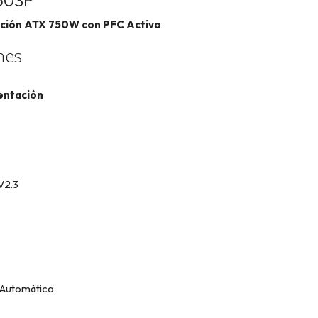
50SP
ación ATX 750W con PFC Activo
nes
entación
V2.3
: Automático