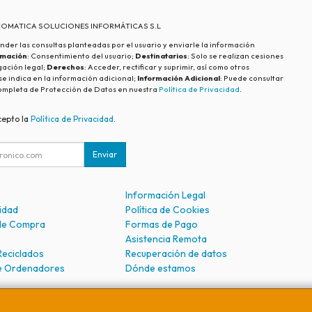
ECOMATICA SOLUCIONES INFORMÁTICAS S.L
nder las consultas planteadas por el usuario y enviarle la información
imación
: Consentimiento del usuario;
Destinatarios
: Solo se realizan cesiones
igación legal;
Derechos
: Acceder, rectificar y suprimir, así como otros
e indica en la información adicional;
Información Adicional
: Puede consultar
ompleta de Protección de Datos en nuestra
Política de Privacidad
.
cepto la
Política de Privacidad
.
Enviar
Información Legal
cidad
Política de Cookies
de Compra
Formas de Pago
Asistencia Remota
Reciclados
Recuperación de datos
e Ordenadores
Dónde estamos