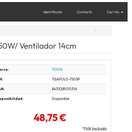
Identifícate
Contacto
Carrito
50W/ Ventilador 14cm
arca:
TOOQ
N:
TQAPOLO-750SP
AN:
8433281010314
sponibilidad:
Disponible
48,75 €
*IVA Incluido