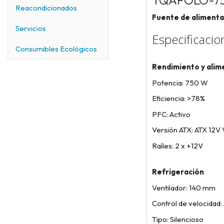
TQAPOLO-7
Reacondicionados
Fuente de aliment
Servicios
Especificacio
Consumibles Ecológicos
Rendimiento y alim
Potencia: 750 W
Eficiencia: >78%
PFC: Activo
Versión ATX: ATX 12V 
Raíles: 2 x +12V
Refrigeración
Ventilador: 140 mm
Control de velocidad
Tipo: Silencioso