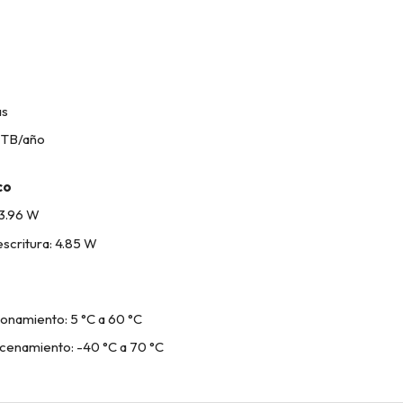
as
0 TB/año
co
3.96 W
scritura: 4.85 W
onamiento: 5 °C a 60 °C
cenamiento: -40 °C a 70 °C