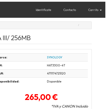
Identifícate
Contacto
Carrito
 III/ 256MB
arca:
SYNOLOGY
N:
HAT3300-4T
AN:
4711174725120
sponibilidad:
Disponible
265,00 €
*IVA y CANON Incluido