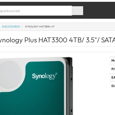
DISCOS DUROS
SYNOLOGY HAT3300-4T
ynology Plus HAT3300 4TB/ 3.5"/ SATA
M
P/
E
Di