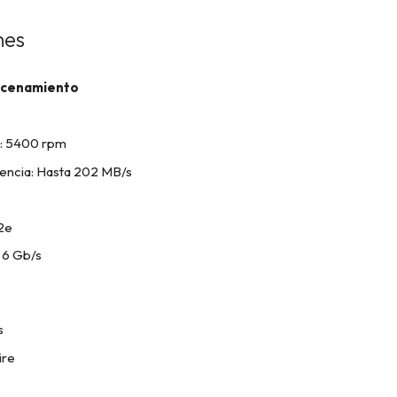
nes
acenamiento
n: 5400 rpm
rencia: Hasta 202 MB/s
2e
: 6 Gb/s
s
ire