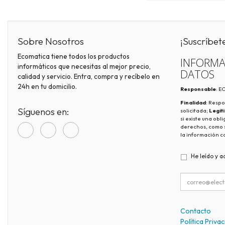
Sobre Nosotros
¡Suscríbet
Ecomatica tiene todos los productos
INFORMA
informáticos que necesitas al mejor precio,
DATOS
calidad y servicio. Entra, compra y recíbelo en
24h en tu domicilio.
Responsable
: 
Finalidad
: Respo
Síguenos en:
solicitada;
Legit
si existe una obl
derechos, como s
la información c
He leído y a
Contacto
Política Priva