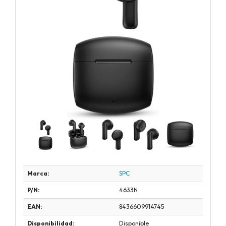
Marca:
SPC
P/N:
4633N
EAN:
8436609914745
Disponibilidad:
Disponible