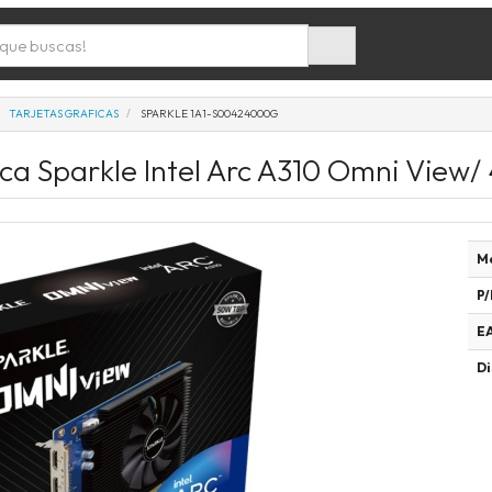
TARJETAS GRAFICAS
SPARKLE 1A1-S00424000G
ica Sparkle Intel Arc A310 Omni Vie
M
P/
E
Di