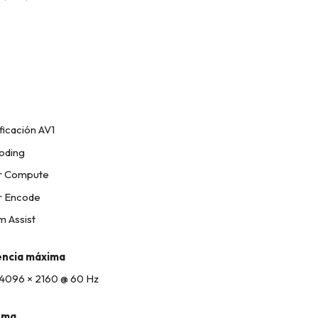
ficación AV1
oding
er Compute
r Encode
m Assist
encia máxima
 4096 × 2160 @ 60 Hz
tema