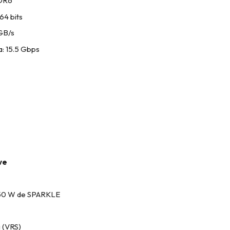
DR6
64 bits
GB/s
: 15.5 Gbps
ve
 50 W de SPARKLE
 (VRS)