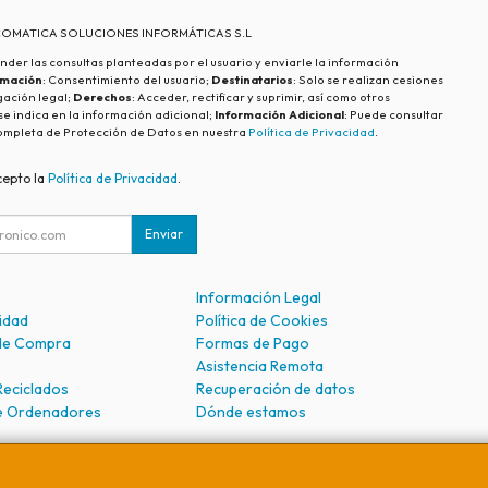
ECOMATICA SOLUCIONES INFORMÁTICAS S.L
nder las consultas planteadas por el usuario y enviarle la información
imación
: Consentimiento del usuario;
Destinatarios
: Solo se realizan cesiones
igación legal;
Derechos
: Acceder, rectificar y suprimir, así como otros
e indica en la información adicional;
Información Adicional
: Puede consultar
ompleta de Protección de Datos en nuestra
Política de Privacidad
.
cepto la
Política de Privacidad
.
Enviar
Información Legal
cidad
Política de Cookies
de Compra
Formas de Pago
Asistencia Remota
Reciclados
Recuperación de datos
e Ordenadores
Dónde estamos