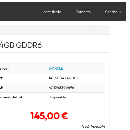
Identifícate
Contacto
Carrito
w/ 4GB GDDR6
arca:
SPARKLE
N:
1A1-S00424000G
AN:
4711342290696
sponibilidad:
Disponible
145,00 €
*IVA Incluido