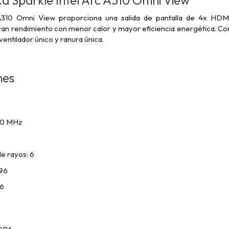
ca Sparkle Intel Arc A310 Omni View
A310 Omni View proporciona una salida de pantalla de 4x H
an rendimiento con menor calor y mayor eficiencia energética.
Con
entilador único y ranura única.
nes
000 MHz
e rayos: 6
 96
96