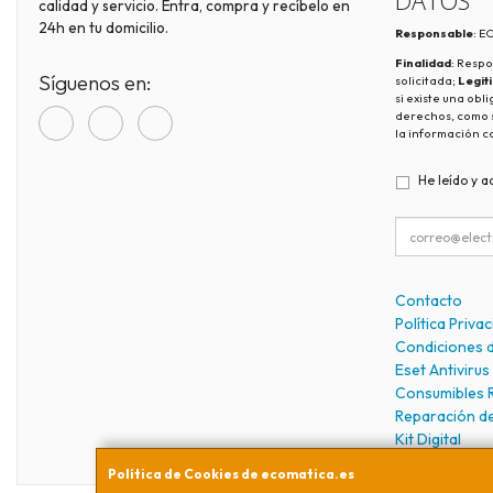
DATOS
calidad y servicio. Entra, compra y recíbelo en
24h en tu domicilio.
Responsable
: 
Finalidad
: Respo
Síguenos en:
solicitada;
Legit
si existe una obl
derechos, como s
la información c
He leído y a
Contacto
Política Priva
Condiciones 
Eset Antivirus
Consumibles 
Reparación d
Kit Digital
Política de Cookies de ecomatica.es