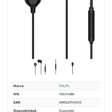
Marca:
PHILIPS
P/N:
TAE2146BK
EAN:
4895229149205
Disponibilidad:
Disponible