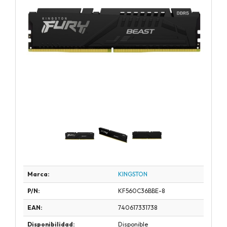
Marca:
KINGSTON
P/N:
KF560C36BBE-8
EAN:
740617331738
Disponibilidad:
Disponible