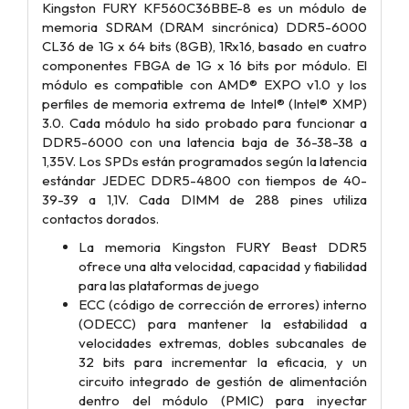
Kingston FURY KF560C36BBE-8 es un módulo de
memoria SDRAM (DRAM sincrónica) DDR5-6000
CL36 de 1G x 64 bits (8GB), 1Rx16, basado en cuatro
componentes FBGA de 1G x 16 bits por módulo. El
módulo es compatible con AMD® EXPO v1.0 y los
perfiles de memoria extrema de Intel® (Intel® XMP)
3.0. Cada módulo ha sido probado para funcionar a
DDR5-6000 con una latencia baja de 36-38-38 a
1,35V. Los SPDs están programados según la latencia
estándar JEDEC DDR5-4800 con tiempos de 40-
39-39 a 1,1V. Cada DIMM de 288 pines utiliza
contactos dorados.
La memoria Kingston FURY Beast DDR5
ofrece una alta velocidad, capacidad y fiabilidad
para las plataformas de juego
ECC (código de corrección de errores) interno
(ODECC) para mantener la estabilidad a
velocidades extremas, dobles subcanales de
32 bits para incrementar la eficacia, y un
circuito integrado de gestión de alimentación
dentro del módulo (PMIC) para inyectar