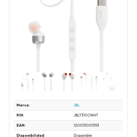
Marca:
JBL
P/N:
JBLT310CWHT
EAN:
1200130011153
Disponibilidad:
Disponible