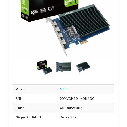
Marca:
ASUS
P/N:
90YV0H20-M0NA00
EAN:
4711081369417
Disponibilidad:
Disponible