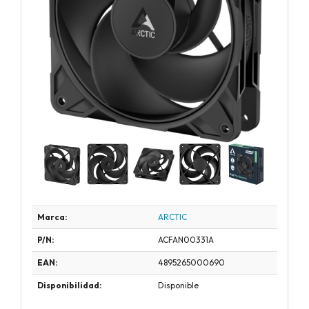
Marca:
ARCTIC
P/N:
ACFAN00331A
EAN:
4895265000690
Disponibilidad:
Disponible